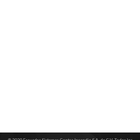
® 2020 Escuadra Sistemas Contra Incendio S.A. de C.V. Todos los