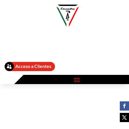
[customer-area-private-pages /]
Acceso a Clientes
