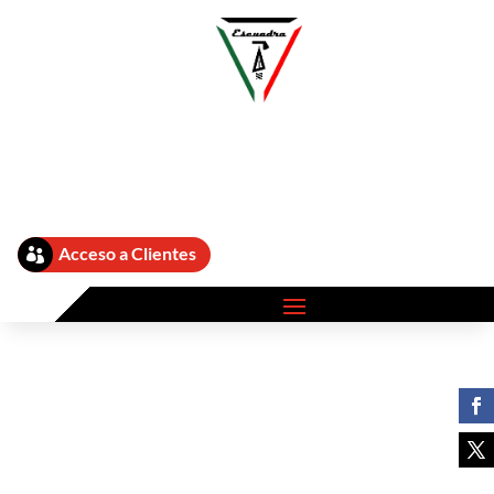
[customer-area-payment-checkout /]
Acceso a Clientes
