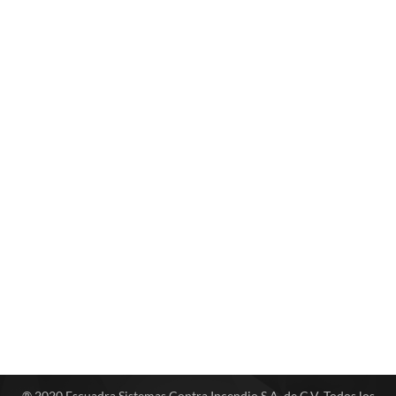
® 2020 Escuadra Sistemas Contra Incendio S.A. de C.V. Todos los