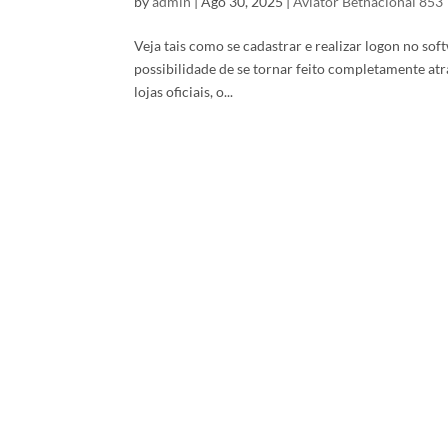
by
admin
|
Ago 30, 2025
|
Aviator Betnacional 853
Veja tais como se cadastrar e realizar logon no so
possibilidade de se tornar feito completamente atr
lojas oficiais, o...