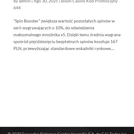
by
admin
|
Ago 30, 2025
|
Bison Casino Kod Promocyjny
644
“Spin Booster” zwiększa wartość pozostałych spinów w
serii wygrywających o 10%, do odwiedzenia
maksymalnego mnożnika x5. Dzięki temu średnia wygrana
spośród pięćdziesięciu bezpłatnych spinów kosztuje 167
PLN, przewyższając standardowe wskaźniki rynkowe....
® 2020 Escuadra Sistemas Contra Incendio S.A. de C.V. Todos los