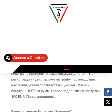
Фан Спорт Fansport ресурс Бк Ставки На Спорт
Регистрация На Сайте С Бонусом Мобильное
Приложение Fansport
by
admin
|
Sep 8, 2025
|
Fansbet Bonus Code 942
Acceso a Clientes

со внутриигровыми ставками FansBet местоимение-
никогда не пропустите буква секунды действия. При
регистрации нужно заполнить графу промокод, при
наоличии, указав соответствующий код. Размер
бонуса — 100% от суммы первого депозита в пределах
100 EUR. Приветственное...
Букмекерская Контора “fansport”