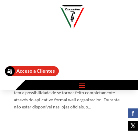
Betnacional Software: Tais Como Baixar Aplicativo
Simply Zero Android Apk E Ios My Blog Site
by
admin
|
Ago 30, 2025
|
Aviator Betnacional 853
Acceso a Clientes

Veja tais como se cadastrar e realizar logon no software
da Betnacional com celeridad e segurança. O processo
tem a possibilidade de se tornar feito completamente
através do aplicativo formal weil organizacion. Durante
não estar disponível nas lojas oficiais, o...