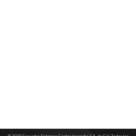
® 2020 Escuadra Sistemas Contra Incendio S.A. de C.V. Todos los