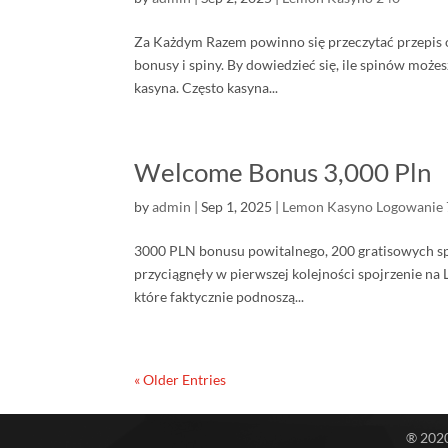
Za Każdym Razem powinno się przeczytać przepis 
bonusy i spiny. By dowiedzieć się, ile spinów moż
kasyna. Często kasyna...
Welcome Bonus 3,000 Pln
by
admin
|
Sep 1, 2025
|
Lemon Kasyno Logowanie
3000 PLN bonusu powitalnego, 200 gratisowych spi
przyciągnęły w pierwszej kolejności spojrzenie n
które faktycznie podnoszą...
« Older Entries
® 2020