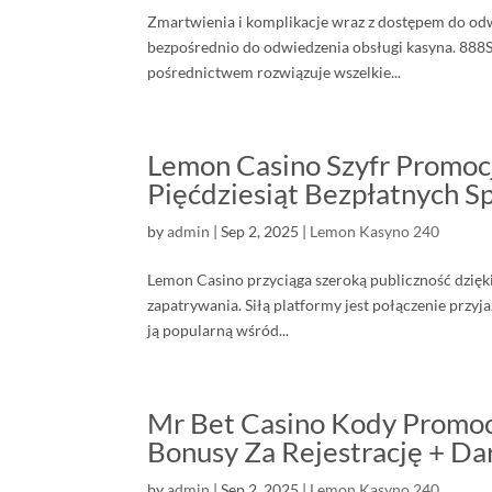
Zmartwienia i komplikacje wraz z dostępem do odw
bezpośrednio do odwiedzenia obsługi kasyna. 888St
pośrednictwem rozwiązuje wszelkie...
Lemon Casino Szyfr Promoc
Pięćdziesiąt Bezpłatnych S
by
admin
|
Sep 2, 2025
|
Lemon Kasyno 240
Lemon Casino przyciąga szeroką publiczność dzięk
zapatrywania. Siłą platformy jest połączenie przyj
ją popularną wśród...
Mr Bet Casino Kody Promoc
Bonusy Za Rejestrację + D
by
admin
|
Sep 2, 2025
|
Lemon Kasyno 240