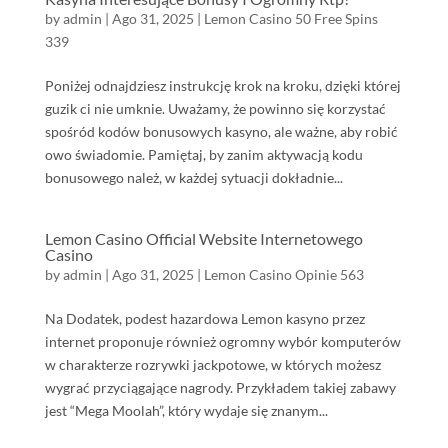
by
admin
|
Ago 31, 2025
|
Lemon Casino 50 Free Spins
339
Poniżej odnajdziesz instrukcję krok na kroku, dzięki której
guzik ci nie umknie. Uważamy, że powinno się korzystać
spośród kodów bonusowych kasyno, ale ważne, aby robić
owo świadomie. Pamiętaj, by zanim aktywacją kodu
bonusowego należ, w każdej sytuacji dokładnie...
Lemon Casino Official Website Internetowego
Casino
by
admin
|
Ago 31, 2025
|
Lemon Casino Opinie 563
Na Dodatek, podest hazardowa Lemon kasyno przez
internet proponuje również ogromny wybór komputerów
w charakterze rozrywki jackpotowe, w których możesz
wygrać przyciągające nagrody. Przykładem takiej zabawy
jest “Mega Moolah”, który wydaje się znanym...