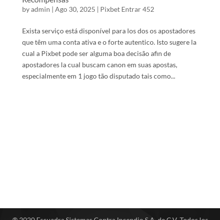
by
admin
|
Ago 30, 2025
|
Pixbet Entrar 452
Exista serviço está disponível para los dos os apostadores
que têm uma conta ativa e o forte autentico. Isto sugere la
cual a Pixbet pode ser alguma boa decisão afin de
apostadores la cual buscam canon em suas apostas,
especialmente em 1 jogo tão disputado tais como...
® 2020 Escuadra Sistemas Contra Incendio S.A. de C.V. Todos los