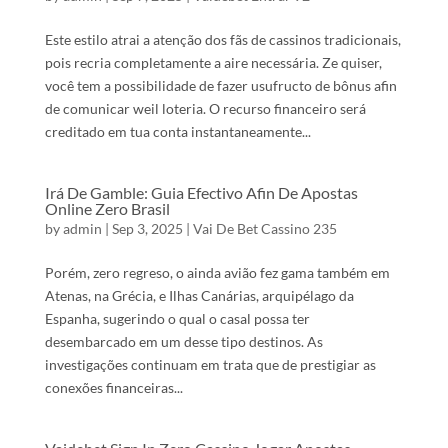
Este estilo atrai a atenção dos fãs de cassinos tradicionais,
pois recria completamente a aire necessária. Ze quiser,
você tem a possibilidade de fazer usufructo de bônus afin
de comunicar weil loteria. O recurso financeiro será
creditado em tua conta instantaneamente...
Irá De Gamble: Guia Efectivo Afin De Apostas
Online Zero Brasil
by
admin
|
Sep 3, 2025
|
Vai De Bet Cassino 235
Porém, zero regreso, o ainda avião fez gama também em
Atenas, na Grécia, e Ilhas Canárias, arquipélago da
Espanha, sugerindo o qual o casal possa ter
desembarcado em um desse tipo destinos. As
investigações continuam em trata que de prestigiar as
conexões financeiras...