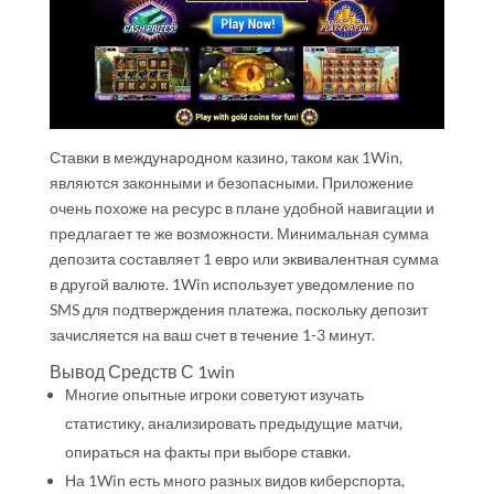
Ставки в международном казино, таком как 1Win,
являются законными и безопасными. Приложение
очень похоже на ресурс в плане удобной навигации и
предлагает те же возможности. Минимальная сумма
депозита составляет 1 евро или эквивалентная сумма
в другой валюте. 1Win использует уведомление по
SMS для подтверждения платежа, поскольку депозит
зачисляется на ваш счет в течение 1-3 минут.
Вывод Средств С 1win
Многие опытные игроки советуют изучать
статистику, анализировать предыдущие матчи,
опираться на факты при выборе ставки.
На͏ 1Win есть много р͏азных видов кибер͏спорта,