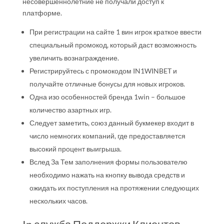
несовершеннолетние не получали доступ к
платформе.
При регистрации на сайте 1 вин игрок краткое ввести
специальный промокод, который даст возможность
увеличить вознаграждение.
Регистрируйтесь с промокодом IN1WINBET и
получайте отличные бонусы для новых игроков.
Одна изо особенностей бренда 1win – большое
количество азартных игр.
Следует заметить, союз данный букмекер входит в
число немногих компаний, где предоставляется
высокий процент выигрыша.
Вслед За Тем заполнения формы пользователю
необходимо нажать на кнопку вывода средств и
ожидать их поступления на протяжении следующих
нескольких часов.