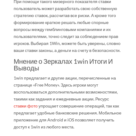
При помощи такого мизерного показателя ставки
пользователь может разработать свою собственную
стратегию ставок, рассчитав все риски. А кроме того
формирование краткое решать любые спорные
вопросы между гемблинговыми компаниями и их
пользователями, точно следит за соблюдением прав
игроков. Выбирая 1Win, можете быть уверены, словно
ваши ставки законы, а деньги на счету в безопасности.
Мнение о Зеркалах 1win Итоги И
Выводы
1win предлагает и другие акции, перечисленные на
странице «Free Money». Здесь игроки могут
воспользоваться дополнительными возможностями,
такими как задания и ежедневные акции. Ресурс
ставки фото
упрощает совершение операций, так как
предлагает удобные банковские решения. Мобильное
приложение для Android и iOS позволяет получить
доступ к 1win из любого места.