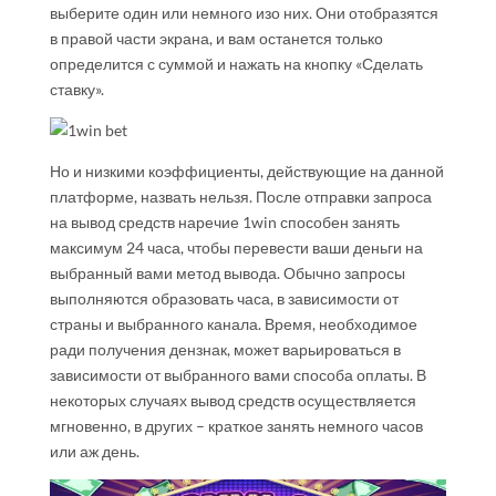
выберите один или немного изо них. Они отобразятся
в правой части экрана, и вам останется только
определится с суммой и нажать на кнопку «Сделать
ставку».
Но и низкими коэффициенты, действующие на данной
платформе, назвать нельзя. После отправки запроса
на вывод средств наречие 1win способен занять
максимум 24 часа, чтобы перевести ваши деньги на
выбранный вами метод вывода. Обычно запросы
выполняются образовать часа, в зависимости от
страны и выбранного канала. Время, необходимое
ради получения дензнак, может варьироваться в
зависимости от выбранного вами способа оплаты. В
некоторых случаях вывод средств осуществляется
мгновенно, в других – краткое занять немного часов
или аж день.