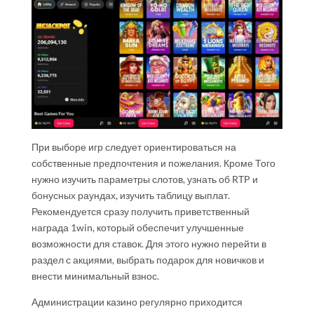
При выборе игр следует ориентироваться на
собственные предпочтения и пожелания. Кроме Того
нужно изучить параметры слотов, узнать об RTP и
бонусных раундах, изучить таблицу выплат.
Рекомендуется сразу получить приветственный
награда 1win, который обеспечит улучшенные
возможности для ставок. Для этого нужно перейти в
раздел с акциями, выбрать подарок для новичков и
внести минимальный взнос.
Администрации казино регулярно приходится