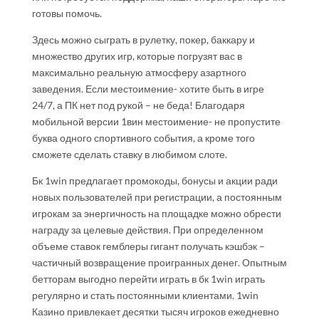
готовы помочь.
Здесь можно сыграть в рулетку, покер, баккару и
множество других игр, которые погрузят вас в
максимально реальную атмосферу азартного
заведения. Если местоимение- хотите быть в игре
24/7, а ПК нет под рукой – не беда! Благодаря
мобильной версии 1вин местоимение- не пропустите
буква одного спортивного события, а кроме того
сможете сделать ставку в любимом слоте.
Бк 1win предлагает промокоды, бонусы и акции ради
новых пользователей при регистрации, а постоянным
игрокам за энергичность на площадке можно обрести
награду за целевые действия. При определенном
объеме ставок гемблеры гигант получать кэшбэк –
частичный возвращение проигранных денег. Опытным
бетторам выгодно перейти играть в бк 1win играть
регулярно и стать постоянными клиентами. 1win
Казино привлекает десятки тысяч игроков ежедневно