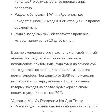
используйте возможность тестировать игры
бесплатно.
Раздел с бонусами 1 Win найдете там, где
находятся кнопки «Вход» и «Регистрация» – в правом
верхнем углу.
Ради вывода выигрышей требуется проверка,
которая занимает от 10 до 30 минут.
Вмиг по окончании этого у вас появится свой личный
аккаунт, посредством которого вы сможете
использовать сайтом 1vin. Ради сумм до самого 25К
тенге достаточно заполнить профиль и привязать
почту/телефон. При заявках от 250К тенге исполин
потребовать проверку аккаунта. Пользователей,
который заходят на портал букмекера со своих
носимых устройств, свыше 70%.
Условно Мы Их Разделим На Два Типа:
Рекомендуется внимательно выбирать валюту при