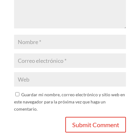
Guardar mi nombre, correo electrónico y sitio web en
este navegador para la próxima vez que haga un
comentario.