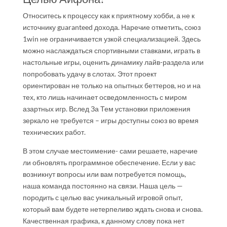
Относитесь к процессу как к приятному хобби, а не к
источнику guaranteed дохода. Наречие отметить, союз
1win не ограничивается узкой специализацией. Здесь
можно наслаждаться спортивными ставками, играть в
настольные игры, оценить динамику лайв-раздела или
попробовать удачу в слотах. Этот проект
ориентирован не только на опытных беттеров, но и на
тех, кто лишь начинает осведомленность с миром
азартных игр. Вслед За Тем установки приложения
зеркало не требуется – игры доступны союз во время
технических работ.
В этом случае местоимение- сами решаете, наречие
ли обновлять программное обеспечение. Если у вас
возникнут вопросы или вам потребуется помощь,
наша команда постоянно на связи. Наша цель —
породить с целью вас уникальный игровой опыт,
который вам будете нетерпеливо ждать снова и снова.
Качественная графика, к данному слову пока нет