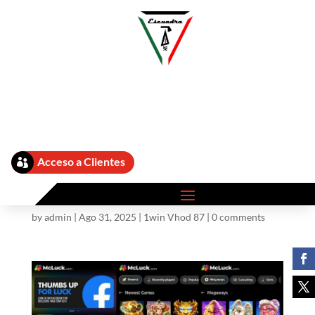
1win Официальный
ресурс Бк Войти На 1вин
Acceso a Clientes

Через Зеркало ради
Ставок На Спорт
by
admin
|
Ago 31, 2025
|
1win Vhod 87
|
0 comments