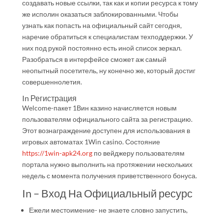
создавать новые ссылки, так как и копии ресурса к тому
же исполин оказаться заблокированными. Чтобы
узнать как попасть на официальный сайт сегодня,
наречие обратиться к специалистам техподдержки. У
них под рукой постоянно есть иной список зеркал.
Разобраться в интерфейсе сможет аж самый
неопытный посетитель, ну конечно же, который достиг
совершеннолетия.
In Регистрация
Welcome-пакет 1Вин казино начисляется новым
пользователям официального сайта за регистрацию.
Этот вознаграждение доступен для использования в
игровых автоматах 1Win casino. Состояние
https://1win-apk24.org
по вейджеру пользователям
портала нужно выполнить на протяжении нескольких
недель с момента получения приветственного бонуса.
In – Вход На Официальный ресурс
Ежели местоимение- не знаете словно запустить,