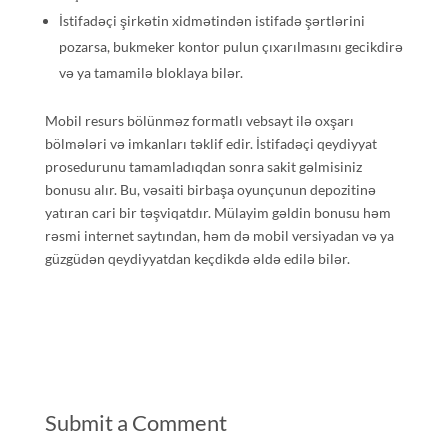
İstifadəçi şirkətin xidmətindən istifadə şərtlərini
pozarsa, bukmeker kontor pulun çıxarılmasını gecikdirə
və ya tamamilə bloklaya bilər.
Mobil resurs bölünməz formatlı vebsayt ilə oxşarı
bölmələri və imkanları təklif edir. İstifadəçi qeydiyyat
prosedurunu tamamladıqdan sonra sakit gəlmisiniz
bonusu alır. Bu, vəsaiti birbaşa oyunçunun depozitinə
yatıran cari bir təşviqatdır. Mülayim gəldin bonusu həm
rəsmi internet saytından, həm də mobil versiyadan və ya
güzgüdən qeydiyyatdan keçdikdə əldə edilə bilər.
Submit a Comment