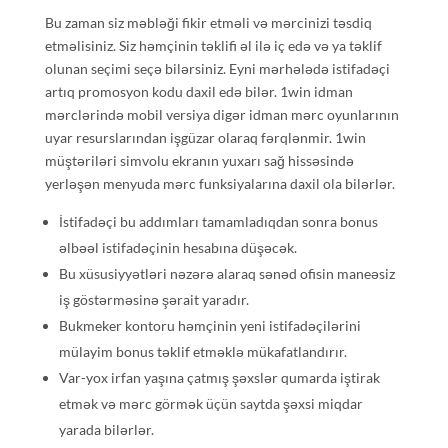
Bu zaman siz məbləği fikir etməli və mərcinizi təsdiq
etməlisiniz. Siz həmçinin təklifi əl ilə iç edə və ya təklif
olunan seçimi seçə bilərsiniz. Eyni mərhələdə istifadəçi
artıq promosyon kodu daxil edə bilər. 1win idman
mərclərində mobil versiya digər idman mərc oyunlarının
uyar resurslarından işgüzar olaraq fərqlənmir. 1win
müştəriləri simvolu ekranın yuxarı sağ hissəsində
yerləşən menyuda mərc funksiyalarına daxil ola bilərlər.
İstifadəçi bu addımları tamamladıqdan sonra bonus
əlbəəl istifadəçinin hesabına düşəcək.
Bu xüsusiyyətləri nəzərə alaraq sənəd ofisin maneəsiz
iş göstərməsinə şərait yaradır.
Bukmeker kontoru həmçinin yeni istifadəçilərini
mülayim bonus təklif etməklə mükafatlandırır.
Var-yox irfan yaşına çatmış şəxslər qumarda iştirak
etmək və mərc görmək üçün saytda şəxsi miqdar
yarada bilərlər.