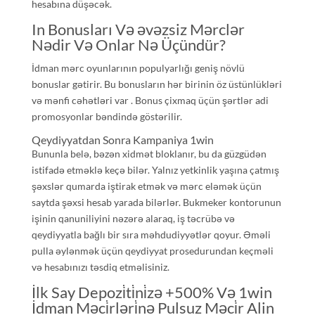
hesabına düşəcək.
In Bonusları Və əvəzsiz Mərclər
Nədir Və Onlar Nə Üçündür?
İdman mərc oyunlarının populyarlığı geniş növlü
bonuslar gətirir. Bu bonusların hər birinin öz üstünlükləri
və mənfi cəhətləri var . Bonus çixmaq üçün şərtlər adi
promosyonlar bəndində göstərilir.
Qeydiyyatdan Sonra Kampaniya 1win
Bununla belə, bəzən xidmət bloklanır, bu da güzgüdən
istifadə etməklə keçə bilər. Yalnız yetkinlik yaşına çatmış
şəxslər qumarda iştirak etmək və mərc eləmək üçün
saytda şəxsi hesab yarada bilərlər. Bukmeker kontorunun
işinin qanuniliyini nəzərə alaraq, iş təcrübə və
qeydiyyatla bağlı bir sıra məhdudiyyətlər qoyur. Əməli
pulla əylənmək üçün qeydiyyat prosedurundan keçməli
və hesabınızı təsdiq etməlisiniz.
İlk Say Depozi̇ti̇ni̇zə +500% Və 1win
İdman Məci̇rləri̇nə Pulsuz Məci̇r Alin