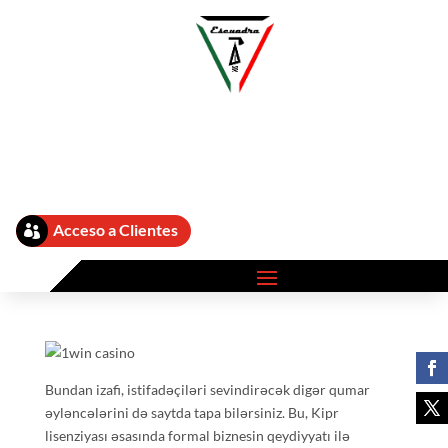
Rəsmi Sayt 1win İlk
Depozitinizə +500% F
Acceso a Clientes

Götürün
by
admin
|
Sep 4, 2025
|
1win Yukle 244
|
0 comments
Bundan izafi, istifadəçiləri sevindirəcək digər qumar
əyləncələrini də saytda tapa bilərsiniz. Bu, Kipr
lisenziyası əsasında formal biznesin qeydiyyatı ilə