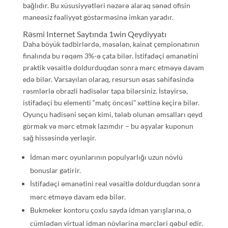
bağlıdır. Bu xüsusiyyətləri nəzərə alaraq sənəd ofisin
maneəsiz fəaliyyət göstərməsinə imkan yaradır.
Rəsmi Internet Saytında 1win Qeydiyyatı
Daha böyük tədbirlərdə, məsələn, kainat çempionatının
finalında bu rəqəm 3%-ə çata bilər. İstifadəçi əmanətini
praktik vəsaitlə doldurduqdan sonra mərc etməyə davam
edə bilər. Varsayılan olaraq, resursun əsas səhifəsində
rəsmlərlə obrazli hadisələr tapa bilərsiniz. İstəyirsə,
istifadəçi bu elementi “matç öncəsi” xəttinə keçirə bilər.
Oyunçu hadisəni seçən kimi, tələb olunan əmsalları qeyd
görmək və mərc etmək lazımdır – bu əşyalar kuponun
sağ hissəsində yerləşir.
İdman mərc oyunlarının populyarlığı uzun növlü
bonuslar gətirir.
İstifadəçi əmanətini real vəsaitlə doldurduqdan sonra
mərc etməyə davam edə bilər.
Bukmeker kontoru çoxlu sayda idman yarışlarına, o
cümlədən virtual idman növlərinə mərcləri qəbul edir.