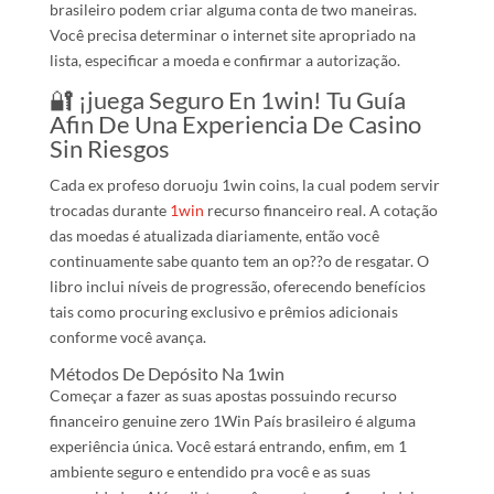
brasileiro podem criar alguma conta de two maneiras.
Você precisa determinar o internet site apropriado na
lista, especificar a moeda e confirmar a autorização.
🔐 ¡juega Seguro En 1win! Tu Guía
Afin De Una Experiencia De Casino
Sin Riesgos
Cada ex profeso doruoju 1win coins, la cual podem servir
trocadas durante
1win
recurso financeiro real. A cotação
das moedas é atualizada diariamente, então você
continuamente sabe quanto tem an op??o de resgatar. O
libro inclui níveis de progressão, oferecendo benefícios
tais como procuring exclusivo e prêmios adicionais
conforme você avança.
Métodos De Depósito Na 1win
Começar a fazer as suas apostas possuindo recurso
financeiro genuine zero 1Win País brasileiro é alguma
experiência única. Você estará entrando, enfim, em 1
ambiente seguro e entendido pra você e as suas