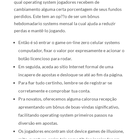
qual operating system jogadores recebem de
cambiamento alguma certa porcentagem de seus fundos
perdidos. Este tem an op??o de ser um bônus
hebdomadario systems mensal la cual ajuda a reduzir
perdas e mantê-lo jogando.
Então é só entrar o game on-line zero celular systems
computador, fixar o valor por expresamente e acionar o
botão licencioso para rodar.
Em seguida, aceda ao sítio Internet formal de uma
incapere de apostas e desloque-se até ao fim da página.
Para fiar tudo certinho, lembre-se de registrar-se
corretamente e comprobar tua conta.
Pra novatos, oferecemos alguma calorosa recepção
apresentando um bônus de boas-vindas significativo,
facilitando operating-system primeiros passos na
diversão em apostas.
Os jogadores encontram slot device games de illusione,