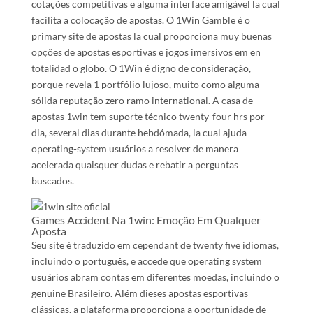
cotações competitivas e alguma interface amigável la cual
facilita a colocação de apostas. O 1Win Gamble é o
primary site de apostas la cual proporciona muy buenas
opções de apostas esportivas e jogos imersivos em en
totalidad o globo. O 1Win é digno de consideração,
porque revela 1 portfólio lujoso, muito como alguma
sólida reputação zero ramo international. A casa de
apostas 1win tem suporte técnico twenty-four hrs por
dia, several dias durante hebdómada, la cual ajuda
operating-system usuários a resolver de manera
acelerada quaisquer dudas e rebatir a perguntas
buscados.
Games Accident Na 1win: Emoção Em Qualquer
Aposta
Seu site é traduzido em cependant de twenty five idiomas,
incluindo o português, e accede que operating system
usuários abram contas em diferentes moedas, incluindo o
genuine Brasileiro. Além dieses apostas esportivas
clássicas, a plataforma proporciona a oportunidade de