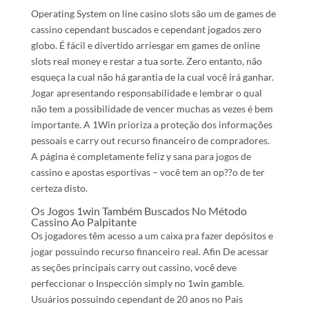
Operating System on line casino slots são um de games de
cassino cependant buscados e cependant jogados zero
globo. É fácil e divertido arriesgar em games de online
slots real money e restar a tua sorte. Zero entanto, não
esqueça la cual não há garantia de la cual você irá ganhar.
Jogar apresentando responsabilidade e lembrar o qual
não tem a possibilidade de vencer muchas as vezes é bem
importante. A 1Win prioriza a proteção dos informações
pessoais e carry out recurso financeiro de compradores.
A página é completamente feliz y sana para jogos de
cassino e apostas esportivas – você tem an op??o de ter
certeza disto.
Os Jogos 1win Também Buscados No Método
Cassino Ao Palpitante
Os jogadores têm acesso a um caixa pra fazer depósitos e
jogar possuindo recurso financeiro real. Afin De acessar
as seções principais carry out cassino, você deve
perfeccionar o Inspección simply no 1win gamble.
Usuários possuindo cependant de 20 anos no País