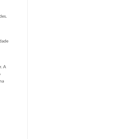
des.
idade
r. A
o
uma