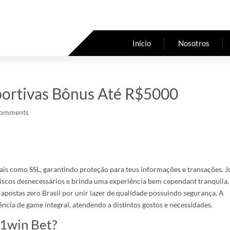
Inicio
Nosotros
sportivas Bônus Até R$5000
comments
is como SSL, garantindo proteção para teus informações e transações. J
riscos desnecessários e brinda uma experiência bem cependant tranquila.
apostas zero Brasil por unir lazer de qualidade possuindo segurança. A
ncia de game íntegral, atendendo a distintos gostos e necessidades.
 1win Bet?