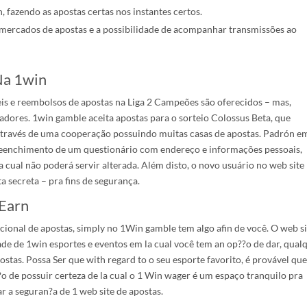
fazendo as apostas certas nos instantes certos.
 mercados de apostas e a possibilidade de acompanhar transmissões ao
Na 1win
s e reembolsos de apostas na Liga 2 Campeões são oferecidos – mas,
dores. 1win gamble aceita apostas para o sorteio Colossus Beta, que
através de uma cooperação possuindo muitas casas de apostas. Padrón e
reenchimento de um questionário com endereço e informações pessoais,
cual não poderá servir alterada. Além disto, o novo usuário no web site
 secreta – pra fins de segurança.
 Earn
cional de apostas, simply no 1Win gamble tem algo afin de você. O web si
e de 1win esportes e eventos em la cual você tem an op??o de dar, qual
stas. Possa Ser que with regard to o seu esporte favorito, é provável qu
o de possuir certeza de la cual o 1 Win wager é um espaço tranquilo pra
r a seguran?a de 1 web site de apostas.