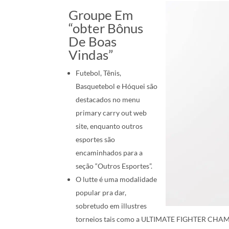
Groupe Em
“obter Bônus
De Boas
Vindas”
Futebol, Tênis,
Basquetebol e Hóquei são
destacados no menu
primary carry out web
site, enquanto outros
esportes são
encaminhados para a
seção “Outros Esportes”.
O lutte é uma modalidade
popular pra dar,
sobretudo em illustres
torneios tais como a ULTIMATE FIGHTER CH