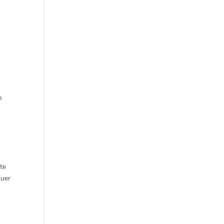
m
te
quer
e