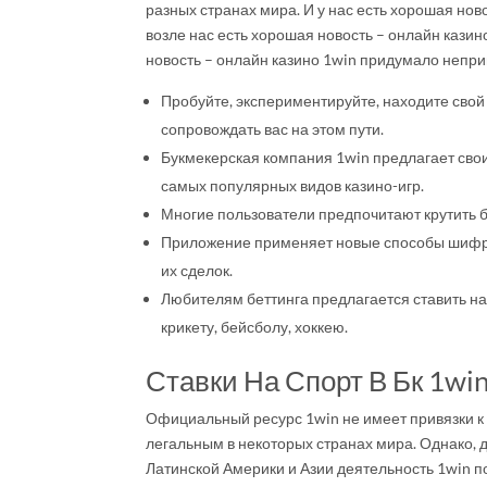
разных странах мира. И у нас есть хорошая нов
возле нас есть хорошая новость – онлайн казин
новость – онлайн казино 1win придумало непри
Пробуйте, экспериментируйте, находите свой 
сопровождать вас на этом пути.
Букмекерская компания 1win предлагает сво
самых популярных видов казино-игр.
Многие пользователи предпочитают крутить б
Приложе͏ние применяет новые способы шифров
их сдел͏ок.
Любителям беттинга предлагается ставить на
крикету, бейсболу, хоккею.
Ставки На Спорт В Бк 1wi
Официальный ресурс 1win не имеет привязки к п
легальным в некоторых странах мира. Однако, 
Латинской Америки и Азии деятельность 1win 