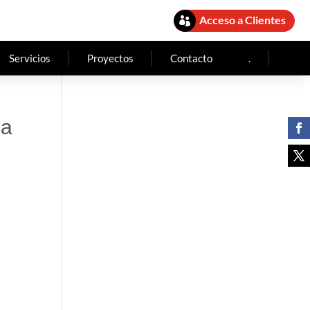
Acceso a Clientes

Servicios
Proyectos
Contacto
.
ра