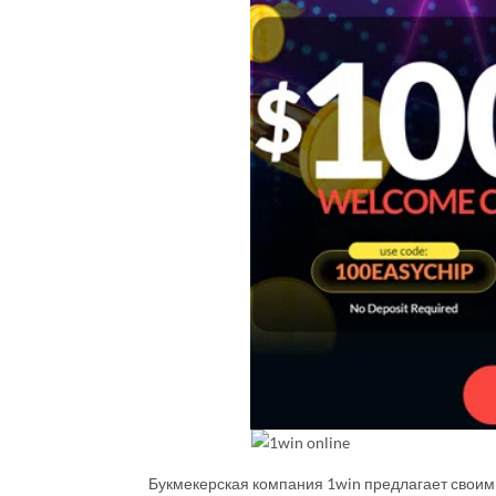
Букмекерская компания 1win предлагает своим