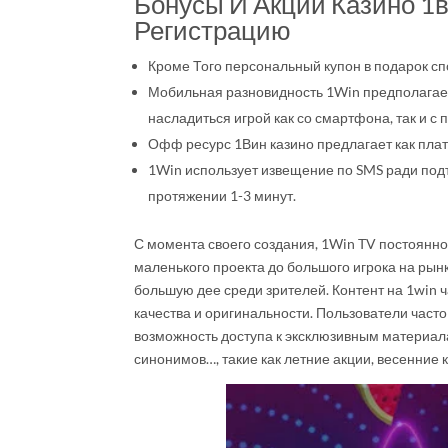
Бонусы И Акции Казино 1
Регистрацию
Кроме Того персональный купон в подарок спо
Мобильная разновидность 1Win предполагает 
насладиться игрой как со смартфона, так и с 
Офф ресурс 1Вин казино предлагает как плат
1Win использует извещение по SMS ради подт
протяжении 1-3 минут.
С момента своего создания, 1Win TV͏ постоянно
маленького͏ проекта до большого игрока на ры
большую дее ср͏еди ͏зрителей. Контент на 1win
качества и оригинальности. Пользователи част
возможность доступа к эксклюзивным материала
синонимов…, такие как летние акции, весенние