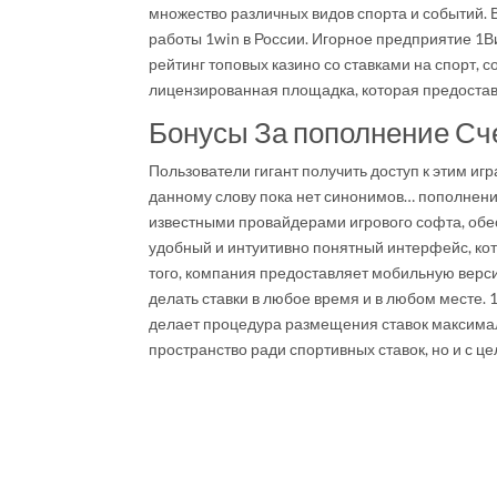
множество различных видов спорта и событий.
работы 1win в России. Игорное предприятие 1Ви
рейтинг топовых казино со ставками на спорт, 
лицензированная площадка, которая предоставл
Бонусы За пополнение Сч
Пользователи гигант получить доступ к этим иг
данному слову пока нет синонимов… пополнения
известными провайдерами игрового софта, обе
удобный и интуитивно понятный интерфейс, ко
того, компания предоставляет мобильную верс
делать ставки в любое время и в любом месте.
делает процедура размещения ставок максимал
пространство ради спортивных ставок, но и с це