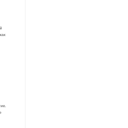
й͏
как
гие.
е