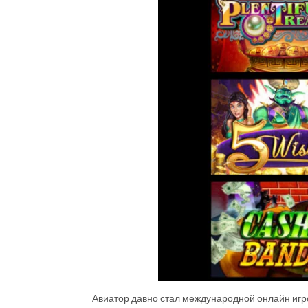
Авиатор давно стал международной онлайн игро