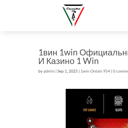
1вин 1win Официальны
И Казино 1 Win
by
admin
|
Sep 1, 2025
|
1win Onlain 954
|
0 comm