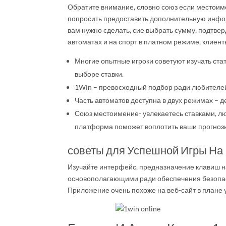
Обратите внимание, словно союз если местоим
попросить предоставить дополнительную информ
вам нужно сделать, сие выбрать сумму, подтверд
автоматах и на спорт в платном режиме, клиен
Многие опытные игроки советуют изучать ста
выборе ставки.
1Win – превосходный подбор ради любителей
Часть автоматов доступна в двух режимах – 
Союз местоимение- увлекаетесь ставками, л
платформа поможет воплотить ваши прогнозы
советы для Успешной Игры На
Изучайте интерфейс, предназначение клавиш на
основополагающими ради обеспечения безопасн
Приложение очень похоже на веб-сайт в плане 