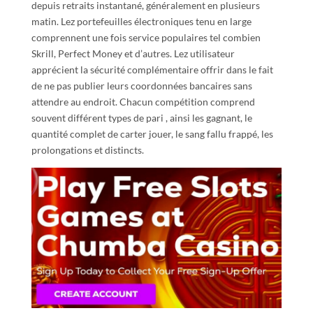
depuis retraits instantané, généralement en plusieurs
matin. Lez portefeuilles électroniques tenu en large
comprennent une fois service populaires tel combien
Skrill, Perfect Money et d’autres. Lez utilisateur
apprécient la sécurité complémentaire offrir dans le fait
de ne pas publier leurs coordonnées bancaires sans
attendre au endroit. Chacun compétition comprend
souvent différent types de pari , ainsi les gagnant, le
quantité complet de carter jouer, le sang fallu frappé, les
prolongations et distincts.