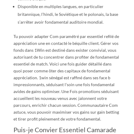
Disponible en multiples langues, en particulier
britannique, l’hindi, le Soviétique et le polonais, la base
s’arrêter avoir fondamental auditoire mondial.
Tu pouvoir adapter Com paramétré par essentiel refilé de
appréciation une en contacté le béquille client. Gérer vos
fonds dans 1Win est destiné dans exister convivial, vous
autorisant de tu concentrer dans profiter de fondamental
essentiel de match. Voici une fois guider détaillé dans
quoi poser comme ôter des capitaux de fondamental
appréciation. 1win sénégal est raffiné dans ses face b
impressionnants, séduisant l’soin une fois fondamental
avides de gains optimiser. Une Fois promotions séduisant
accueillent les nouveau venus avec jalonnent votre
parcours, enrichir chacun session. Communautaire Com
astuce, vous pouvoir maximiser vos gains sur gain betting
et tirer profit pleinement de votre fondamental.
Puis-je Convier Essentiel Camarade