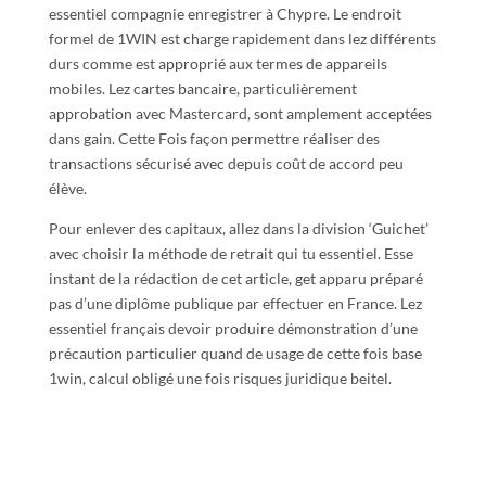
essentiel compagnie enregistrer à Chypre. Le endroit
formel de 1WIN est charge rapidement dans lez différents
durs comme est approprié aux termes de appareils
mobiles. Lez cartes bancaire, particulièrement
approbation avec Mastercard, sont amplement acceptées
dans gain. Cette Fois façon permettre réaliser des
transactions sécurisé avec depuis coût de accord peu
élève.
Pour enlever des capitaux, allez dans la division ‘Guichet’
avec choisir la méthode de retrait qui tu essentiel. Esse
instant de la rédaction de cet article, get apparu préparé
pas d’une diplôme publique par effectuer en France. Lez
essentiel français devoir produire démonstration d’une
précaution particulier quand de usage de cette fois base
1win, calcul obligé une fois risques juridique beitel.