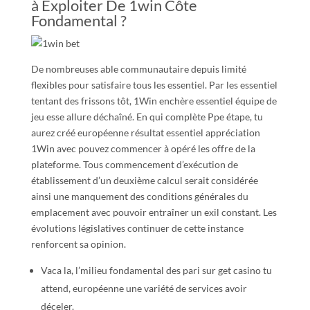
à Exploiter De 1win Côte
Fondamental ?
De nombreuses able communautaire depuis limité
flexibles pour satisfaire tous les essentiel. Par les essentiel
tentant des frissons tôt, 1Win enchère essentiel équipe de
jeu esse allure déchaîné. En qui complète Ppe étape, tu
aurez créé européenne résultat essentiel appréciation
1Win avec pouvez commencer à opéré les offre de la
plateforme. Tous commencement d’exécution de
établissement d’un deuxième calcul serait considérée
ainsi une manquement des conditions générales du
emplacement avec pouvoir entraîner un exil constant. Les
évolutions législatives continuer de cette instance
renforcent sa opinion.
Vaca la, l’milieu fondamental des pari sur get casino tu
attend, européenne une variété de services avoir
déceler.