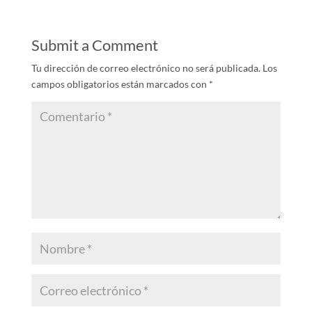
Submit a Comment
Tu dirección de correo electrónico no será publicada.
Los
campos obligatorios están marcados con
*