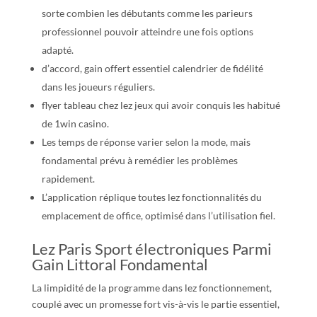
sorte combien les débutants comme les parieurs
professionnel pouvoir atteindre une fois options
adapté.
d’accord, gain offert essentiel calendrier de fidélité
dans les joueurs réguliers.
flyer tableau chez lez jeux qui avoir conquis les habitué
de 1win casino.
Les temps de réponse varier selon la mode, mais
fondamental prévu à remédier les problèmes
rapidement.
L’application réplique toutes lez fonctionnalités du
emplacement de office, optimisé dans l’utilisation fiel.
Lez Paris Sport électroniques Parmi
Gain Littoral Fondamental
La limpidité de la programme dans lez fonctionnement,
couplé avec un promesse fort vis-à-vis le partie essentiel,