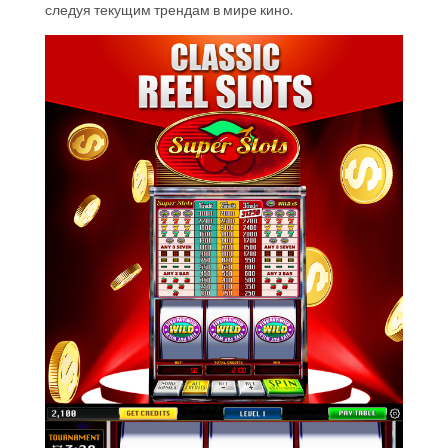
следуя текущим трендам в мире кино.