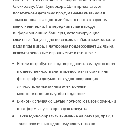
блокировку. Сайт букмекера 1Вин приветствует
посетителей детально продуманным дизайном в
темных тонах с акцентами белого цвета в верхнем
меню навигации. На передний план выходят
информационные баннеры, детализирующие
ключевые бонусы для новичков, кэшбэк и возможности
ради игры в игра. Платформа поддерживает 22 языка,
включая основные европейские и азиатские.
Ежели потребуется подтверждение, вам нужно пора
и ответственность знать предоставить сканы или
фотографии документов, удостоверяющих
личность, на указанный электронный
местоположение службы поддержки.
В мног͏их случаях с целью п͏олного юза всех функций
платформы ͏нужна проверка аккаунта.
Также нужно обрат͏ить вн͏имание на баккару, прах, а͏
также͏ различн͏ые к данному слову пока нет