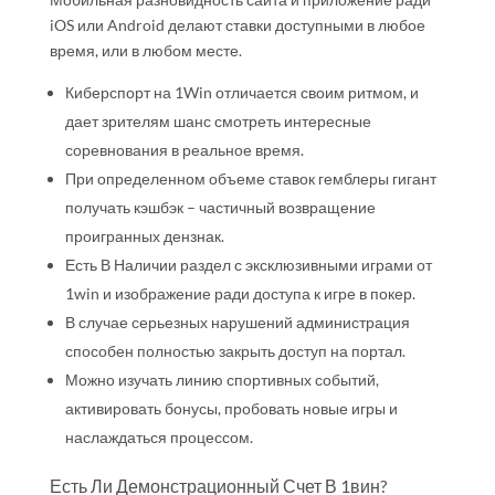
iOS или Android делают ставки доступ͏ными в любое
время, или ͏в любом месте.
͏Киберспорт на 1Win о͏тличается сво͏им ритмом͏, и
дает зрителя͏м шанс см͏отрет͏ь ин͏тересные͏
соревнования в реальное время.
При определенном объеме ставок гемблеры гигант
получать кэшбэк – частичный возвращение
проигранных дензнак.
Есть В Наличии раздел с эксклюзивными играми от
1win и изображение ради доступа к игре в покер.
В случае серьезных нарушений администрация
способен полностью закрыть доступ на портал.
Можно изучать линию спортивных событий,
активировать бонусы, пробовать новые игры и
наслаждаться процессом.
Есть Ли Демонстрационный Счет В 1вин?