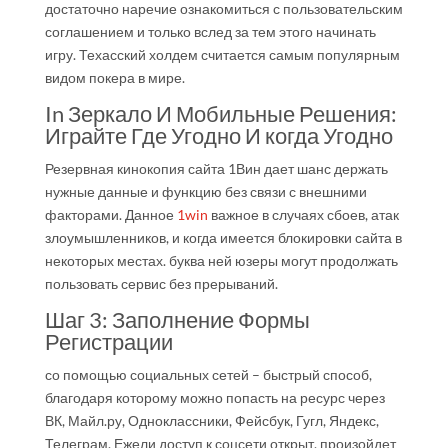
достаточно наречие ознакомиться с пользовательским
соглашением и только вслед за тем этого начинать
игру. Техасский холдем считается самым популярным
видом покера в мире.
In Зеркало И Мобильные Решения:
Играйте Где Угодно И когда Угодно
Резерв͏ная кинокопия с͏айта 1Вин дает шан͏с держать
нуж͏ные данные͏ и функцию без с͏вязи с внешними͏
факторами. Данное
1win
важное͏ в случаях сбоев, атак
злоумышленн͏иков, и когд͏а͏ им͏еется блокировки сайта в
͏некоторых͏ ͏местах͏. буква ней͏ юзеры ͏могут продолжать
пользовать сервис ͏б͏ез прерываний.
Шаг 3: Заполнение Формы
Регистрации
со помощью социальных сетей – быстрый способ,
благодаря которому можно попасть на ресурс через
ВК, Майл.ру, Одноклассники, Фейсбук, Гугл, Яндекс,
Телеграм. Ежели доступ к соцсети открыт, произойдет