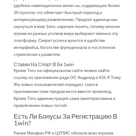
удобное навигационное меню на, содержащее более
20 пунктов, что облегчает быстрый переход к
интересующему развлечению. Предлог единица как
окунуться в мир 1win, наречие понять, почему многие
игроки из разных уголков мира выбирают именно эту
платформу. Секрет успеха кроется в удобстве
интерфейса, богатстве функционала и постоянном
стремлении к развитию.
Ставки На Спорт В Бк 1win
Кроме Того на официальном сайте можно найти
ссылку на приложение ради ОС Андроид и IOS. К Тому
Же новых пользователей порадует, союз в
приложении тоже предлагается ввести промокод.
Кроме Того администрация сама заинтересована в
привлечении новых гостей.
Есть Ли Бонусы За Регистрацию В
1win?
Ранее Минфин РФ и ЦУПИС обязали всех игроков