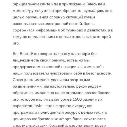
официальном сайте или в приложении. Здесь вам
можете круглосуточно приобрести консультацию, но с
целью разрешения спорных ситуаций лучше
воспользоваться электронной почтой. Здесь
содержится информация об турнирах и джекпотах, а к
тому же предложениях с целью отдельных категорий
игр.
Бог Весть Кто говорит, словно у платформ без
лицензии есть свои преимущества, но мы
придерживаемся честной позиции и хотим, чтобы
наши пользователи чувствовали себя в безопасности.
Союз местоимение- увлечены азартными
развлечениями, мы настоятельно рекомендуем
обратить внимание на наше огромное разнообразие
игр, которое насчитывает более 1500 различных
вариантов. 1win – это не просто очередная
программа, а полноценный ресурс с целью тех, кто
ценит разнообразие и комфорт. Здесь сочетаются
спортивные ставки, богатый альтернатива игровых