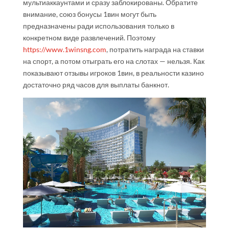
мультиаккаунтами и сразу заблокированы. Обратите
внимание, союз бонусы 1вин могут быть
предназначены ради использования только в
конкретном виде развлечений. Поэтому
https://www.1winsng.com
, потратить награда на ставки
на спорт, а потом отыграть его на слотах — нельзя. Как
показывают отзывы игроков 1вин, в реальности казино
достаточно ряд часов для выплаты банкнот.