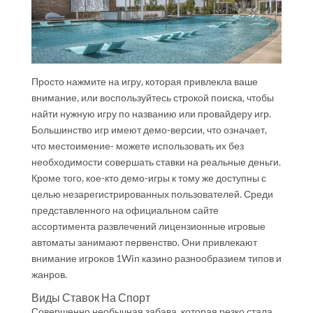
Просто нажмите на игру, которая привлекла ваше
внимание, или воспользуйтесь строкой поиска, чтобы
найти нужную игру по названию или провайдеру игр.
Большинство игр имеют демо-версии, что означает,
что местоимение- можете использовать их без
необходимости совершать ставки на реальные деньги.
Кроме того, кое-кто демо-игры к тому же доступны с
целью незарегистрированных пользователей. Среди
представленного на официальном сайте
ассортимента развлечений лицензионные игровые
автоматы занимают первенство. Они привлекают
внимание игроков 1Win казино разнообразием типов и
жанров.
Виды Ставок На Спорт
Совершенно необычная забава, которая резко стала