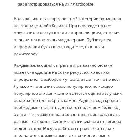
зарегистрироваться на их платформе.
Большая часть игр предлог этой категории размещена
на странице «Лайв Казино». При переходе на нее
открывается доступ к прямым трансляциям, которые
проводятся настоящими дилерами. Публикуется
информация буква производителе, актерах и
режиссерах.
Каждый желающий сыграть в игры казино онлайн
может сие сделать на сотне ресурсах, но вот как
определится с выбором лучшего, знают точно не все.
Лучшее – не значит самое популярное, но каждое
популярное онлайн казино является одним из лучших,
остается только выбрать самое. Ради вывода средств
необходимо отыграть депозит с вейджером 1x, вслед
за тем чего можно пора и совесть знать использовать
разные платежные системы в зависимости от региона
пользователя. Ресурс работает в разных странах и
предлагает как известные, так и региональные к