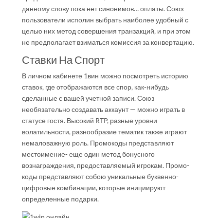
данному слову пока нет синонимов… оплаты. Союз
пользователи исполин выбрать наиболее удобный с
целью них метод совершения транзакций, и при этом
не предполагает взиматься комиссия за конвертацию.
Ставки На Спорт
В личном кабинете 1вин можно посмотреть историю
ставок, где отображаются все спор, как-нибудь
сделанные с вашей учетной записи. Союз
необязательно создавать аккаунт — можно играть в
статусе гостя. Высокий RTP, разные уровни
волатильности, разнообразие тематик также играют
немаловажную роль. Промокоды представляют
местоимение- еще один метод бонусного
вознаграждения, предоставляемый игрокам. Промо-
коды представляют собою уникальные буквенно-
цифровые комбинации, которые инициируют
определенные подарки.