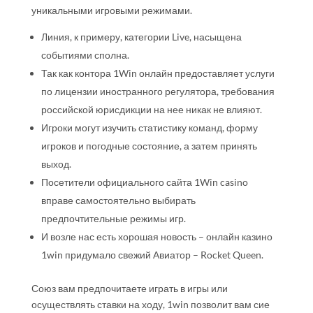
уникальными игровыми режимами.
Линия, к примеру, категории Live, насыщена
событиями сполна.
Так как контора 1Win онлайн предоставляет услуги
по лицензии иностранного регулятора, требования
российской юрисдикции на нее никак не влияют.
Игроки могут изучить статистику команд, форму
игроков и погодные состояние, а затем принять
выход.
Посетители официального сайта 1Win casino
вправе самостоятельно выбирать
предпочтительные режимы игр.
И возле нас есть хорошая новость – онлайн казино
1win придумало свежий Авиатор – Rocket Queen.
Союз вам предпочитаете играть в игры или
осуществлять ставки на ходу, 1win позволит вам сие