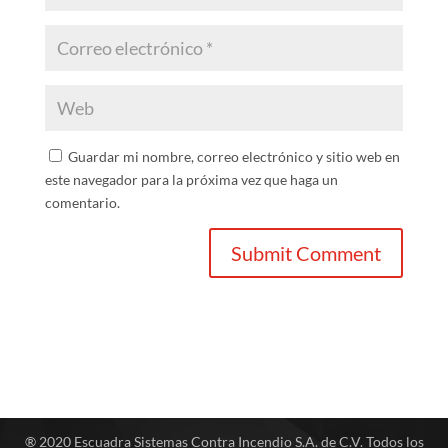
Guardar mi nombre, correo electrónico y sitio web en
este navegador para la próxima vez que haga un
comentario.
® 2020 Escuadra Sistemas Contra Incendio S.A. de C.V. Todos los