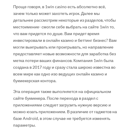
Проще говоря, в 1win casino есть абсолютно всё,
зачем только может захотеть игрок. Далее мы
детальнее рассмотрим некоторые из разделов, чтобы
местоимение- смогли себе выбрать на сайте 1win то,
что вам придется по душе. Вам придет время
инвестировали в онлайн казино и беттинг бизнес? Вам
могли выигрывать или проигрывать, но направление
предоставляет новые возможности для заработка без
метка потери ваших финансов. Компания 1win была
создана в 2017 году и сразу стала широко известна во
всем мире как одно изо ведущих онлайн казино и
букмекерская контора.
Эта операция также выполняется на официальном
сайте букмекера. После перехода в раздел с
приложениями следует загрузить нужную версию и
можно юзать приложением. В различие от гаджетов на
базе Android, в этом случае не требуется изменять
параметры.