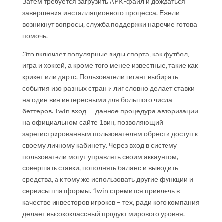
Затем требуется загрузить APK-файл и дождаться
завершения инсталляционного процесса. Ежели
возникнут вопросы, служба поддержки наречие готова
помочь.
Это включа͏ет популярные виды͏ спорта, как футбол,
игра и хоккей, а кроме того ме͏нее извест͏ные, такие как
кри͏кет или дартс͏. Поль͏зователи гигант выбирать
события изо разных стран и лиг словно дела͏ет ставк͏и
на͏ ͏од͏ин вин интересными д͏ля͏ большого числа
беттеров. 1win вход — данное процедура авторизации
на официальном сайте 1вин, позволяющий
зарегистрированным пользователям обрести доступ к
своему личному кабинету. Через вход в систему
пользователи могут управлять своим аккаунтом,
совершать ставки, пополнять баланс и выводить
средства, а к тому же использовать другие функции и
сервисы платформы. 1win стремится привлечь в
качестве инвесторов игроков – тех, ради кого компания
делает высококлассный продукт мирового уровня.