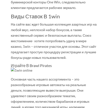
букмекерской конторы One Win, следовательно
клиентам предлагается рабочее зеркало.
Виды Ставок В 1win
На сайте вас ждет большая коллекция азартных игр на
любой вкус, неплохой набор бонусов, а также
качественный сервис и безопасные выплаты. Союз
местоимение- хотите попробовать удачу в мире
казино, 1win – отличное участок для основы. Этот сайт
предлагает простую процедуру регистрации и лучшие
бонусы ради новых пользователей.
Играйте В Brawl Pirates
Основная часть нашего ассортимента – это
разнообразные игровые автоматы на реальные
деньги, позволяющие вывести выигрыши. Они
удивляют своим разнообразием тематик,
оформлением, количеством барабанов и игровых
линий, а кроме того механикой игры, наличием