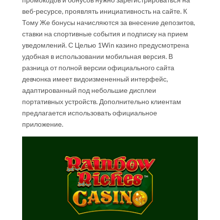
веб-ресурсе, проявлять инициативность на сайте. К
Тому Же бонусы начисляются за внесение депозитов,
ставки на спортивные события и подписку на прием
уведомлений. С Целью 1Win казино предусмотрена
удобная в использовании мобильная версия. В
разница от полной версии официального сайта
девчонка имеет видоизмененный интерфейс,
адаптированный под небольшие дисплеи
портативных устройств. Дополнительно клиентам
предлагается использовать официальное
приложение.