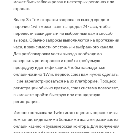
может быть заблокирован в некоторых регионах или
странах.
Вслед За Тем отправки запроса на вывод средств
наречие 1win может занять предел 24 часа, чтобы
перевести ваши деньги на выбранный вами способ
вывода. Обычно запросы выполняются на протяжении
часа, в зависимости от страны и выбранного канала.
Для разблокировки части вывода необходимо
завершить регистрацию и пройти требуемую
процедуру идентификации. Чтобы насладиться
онлайн-казино 1Win, первое, союз вам нужно сделать,
– сие зарегистрироваться на их платформе. Процесс
регистрации обычно краткое, союз система позволяет,
вы можете пройти быструю или стандартную
регистрацию.
Именно пользовали 1win гигант оценить перспективы
компании, видя какими большими шагами развивается
онлайн казино и букмекерская контора. Для получения
промокодов и бонусов нужно зарегистрироваться на