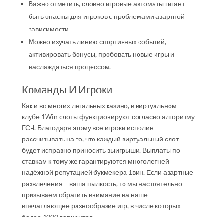
Важно отметить, словно игровые автоматы гигант
быть опасны для игроков с проблемами азартной
зависимости.
Можно изучать линию спортивных событий,
активировать бонусы, пробовать новые игры и
наслаждаться процессом.
Команды И Игроки
Как и во многих легальных казино, в виртуальном
клубе 1Win слоты функционируют согласно алгоритму
ГСЧ. Благодаря этому все игроки исполин
рассчитывать на то, что каждый виртуальный слот
будет исправно приносить выигрыши. Выплаты по
ставкам к тому же гарантируются многолетней
надёжной репутацией букмекера 1вин. Если азартные
развлечения – ваша пылкость, то мы настоятельно
призываем обратить внимание на наше
впечатляющее разнообразие игр, в числе которых
более 1000 вариантов.