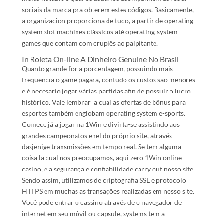
sociais da marca pra obterem estes códigos. Basicamente,
a organizacion proporciona de tudo, a partir de operating
system slot machines clássicos até operating-system
games que contam com crupiês ao palpitante.
In Roleta On-line A Dinheiro Genuine No Brasil
Quanto grande for a porcentagem, possuindo mais
frequência o game pagará, contudo os custos são menores
e é necesario jogar várias partidas afin de possuir o lucro
histórico. Vale lembrar la cual as ofertas de bônus para
esportes também englobam operating system e-sports.
Comece já a jogar na 1Win e divirta-se assistindo aos
grandes campeonatos enel do próprio site, através
dasjenige transmissões em tempo real. Se tem alguma
coisa la cual nos preocupamos, aqui zero 1Win online
casino, é a segurança e confiabilidade carry out nosso site.
Sendo assim, utilizamos de criptografia SSL e protocolo
HTTPS em muchas as transações realizadas em nosso site.
Você pode entrar o cassino através de o navegador de
internet em seu móvil ou capsule, systems tem a