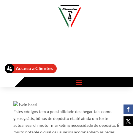
1win Brasil: O Cassino
Online Privilegiado Afin De
Acceso a Clientes

2025
by
admin
|
Sep 11, 2025
|
1win Casino 627
|
0 comments
Estes códigos tem a possibilidade de chegar tais como
giros grátis, bônus de depósito et até ainda um forte
actual search motor marketing necessidade de depósito. É
muito notable o qual os usuários acompanhem as redes