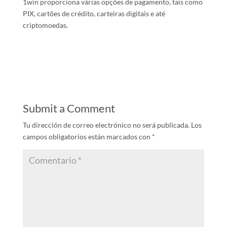
1win proporciona várias opções de pagamento, tais como
PIX, cartões de crédito, carteiras digitais e até
criptomoedas.
Submit a Comment
Tu dirección de correo electrónico no será publicada.
Los
campos obligatorios están marcados con
*