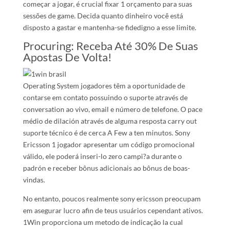
começar a jogar, é crucial fixar 1 orçamento para suas
sessões de game. Decida quanto dinheiro você está
disposto a gastar e mantenha-se fidedigno a esse limite.
Procuring: Receba Até 30% De Suas
Apostas De Volta!
Operating System jogadores têm a oportunidade de
contarse em contato possuindo o suporte através de
conversation ao vivo, email e número de telefone. O pace
médio de dilación através de alguma resposta carry out
suporte técnico é de cerca A Few a ten minutos. Sony
Ericsson 1 jogador apresentar um código promocional
válido, ele poderá inseri-lo zero campi?a durante o
padrón e receber bônus adicionais ao bônus de boas-
vindas.
No entanto, poucos realmente sony ericsson preocupam
em asegurar lucro afin de teus usuários cependant ativos.
1Win proporciona um metodo de indicação la cual