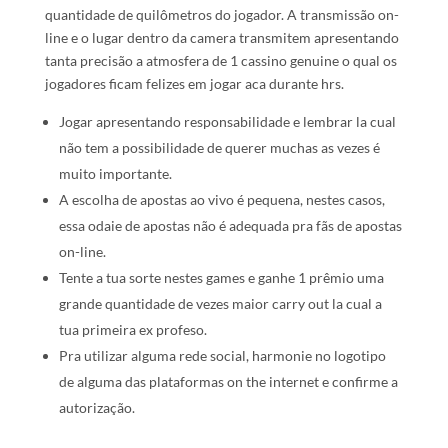
quantidade de quilômetros do jogador. A transmissão on-
line e o lugar dentro da camera transmitem apresentando
tanta precisão a atmosfera de 1 cassino genuine o qual os
jogadores ficam felizes em jogar aca durante hrs.
Jogar apresentando responsabilidade e lembrar la cual
não tem a possibilidade de querer muchas as vezes é
muito importante.
A escolha de apostas ao vivo é pequena, nestes casos,
essa odaie de apostas não é adequada pra fãs de apostas
on-line.
Tente a tua sorte nestes games e ganhe 1 prêmio uma
grande quantidade de vezes maior carry out la cual a
tua primeira ex profeso.
Pra utilizar alguma rede social, harmonie no logotipo
de alguma das plataformas on the internet e confirme a
autorização.