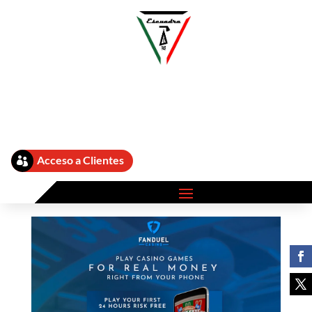
1win Букмекерская
Контора 1вин
Acceso a Clientes

by
admin
|
Ago 31, 2025
|
1 Win 370
|
0 comments