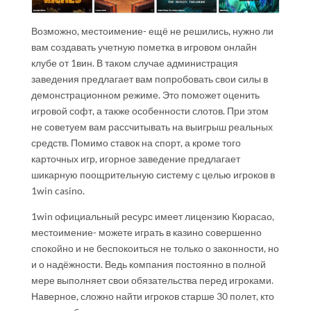
Возможно, местоимение- ещё не решились, нужно ли
вам создавать учетную пометка в игровом онлайн
клубе от 1вин. В таком случае администрация
заведения предлагает вам попробовать свои силы в
демонстрационном режиме. Это поможет оценить
игровой софт, а также особенности слотов. При этом
не советуем вам рассчитывать на выигрыш реальных
средств. Помимо ставок на спорт, а кроме того
карточных игр, игорное заведение предлагает
шикарную поощрительную систему с целью игроков в
1win casino.
1win официальный ресурс имеет лицензию Кюрасао,
местоимение- можете играть в казино совершенно
спокойно и не беспокоиться не только о законности, но
и о надёжности. Ведь компания постоянно в полной
мере выполняет свои обязательства перед игроками.
Наверное, сложно найти игроков старше 30 полет, кто