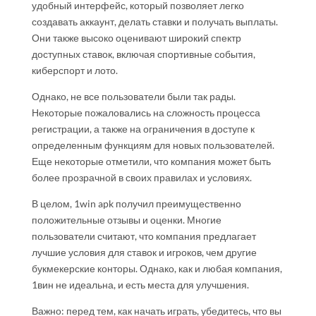
удобный интерфейс, который позволяет легко
создавать аккаунт, делать ставки и получать выплаты.
Они также высоко оценивают широкий спектр
доступных ставок, включая спортивные события,
киберспорт и лото.
Однако, не все пользователи были так рады.
Некоторые пожаловались на сложность процесса
регистрации, а также на ограничения в доступе к
определенным функциям для новых пользователей.
Еще некоторые отметили, что компания может быть
более прозрачной в своих правилах и условиях.
В целом, 1win apk получил преимущественно
положительные отзывы и оценки. Многие
пользователи считают, что компания предлагает
лучшие условия для ставок и игроков, чем другие
букмекерские конторы. Однако, как и любая компания,
1вин не идеальна, и есть места для улучшения.
Важно: перед тем, как начать играть, убедитесь, что вы