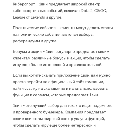
Киберспорт – 1вин предлагает широкий спектр
киберспортивных событий, включая Dota 2, CS:GO,
League of Legends и другие.
Политические события – клиенты могут делать ставки
на политические события, включая выборы,
референдумы и другие.
Бонусы и акции – 1вин регулярно предлагает своим
клиентам различные бонусы и акции, чтобы сделать
игру еще более интересной и привлекательной.
Если вы хотите скачать приложение 1вин, вам нужно
просто перейти на официальный сайт компании,
найти ссылку на скачивание и начать использовать
функции и сервисы, которые предлагает 1вин.
1вин – это лучший выбор для тех, кто ищет надежного
и проверенного букмекера. Компания предлагает
своим клиентам широкий спектр услуг и функций,
чтобы сделать игру еще более интересной и