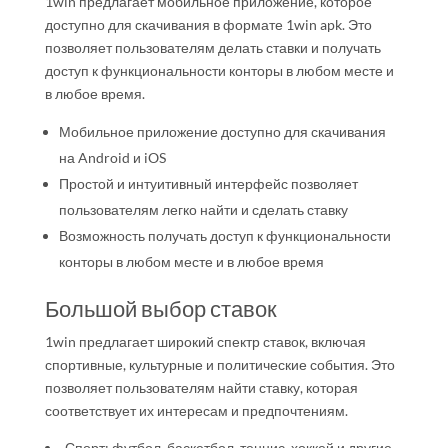
1win предлагает мобильное приложение, которое
доступно для скачивания в формате 1win apk. Это
позволяет пользователям делать ставки и получать
доступ к функциональности конторы в любом месте и
в любое время.
Мобильное приложение доступно для скачивания
на Android и iOS
Простой и интуитивный интерфейс позволяет
пользователям легко найти и сделать ставку
Возможность получать доступ к функциональности
конторы в любом месте и в любое время
Большой выбор ставок
1win предлагает широкий спектр ставок, включая
спортивные, культурные и политические события. Это
позволяет пользователям найти ставку, которая
соответствует их интересам и предпочтениям.
Спорт: футбол, баскетбол, теннис, хоккей и другие