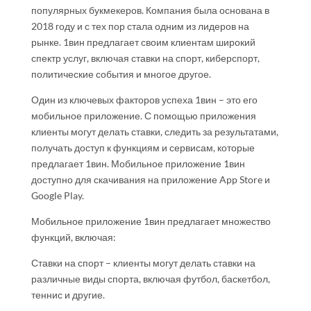
популярных букмекеров. Компания была основана в
2018 году и с тех пор стала одним из лидеров на
рынке. 1вин предлагает своим клиентам широкий
спектр услуг, включая ставки на спорт, киберспорт,
политические события и многое другое.
Один из ключевых факторов успеха 1вин – это его
мобильное приложение. С помощью приложения
клиенты могут делать ставки, следить за результатами,
получать доступ к функциям и сервисам, которые
предлагает 1вин. Мобильное приложение 1вин
доступно для скачивания на приложение App Store и
Google Play.
Мобильное приложение 1вин предлагает множество
функций, включая:
Ставки на спорт – клиенты могут делать ставки на
различные виды спорта, включая футбол, баскетбол,
теннис и другие.