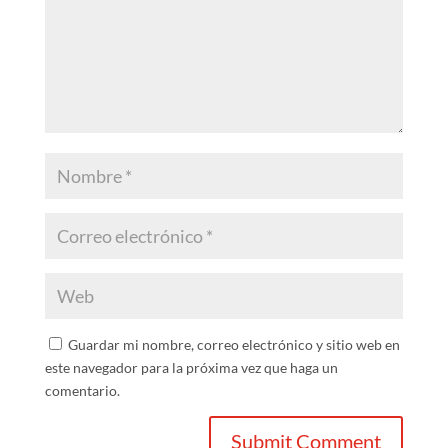
Guardar mi nombre, correo electrónico y sitio web en
este navegador para la próxima vez que haga un
comentario.