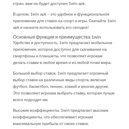
стран, вам не будет доступен 1win apk.
В целом, 1win apk – это удобное и функциональное
приложение для ставок на спорт и игры. Скачайте 1win
apk и начните использовать его сегодня!
Основные функции и преимущества 1win
Удобство и доступность. 1win предлагает мобильное
приложение, которое доступно для скачивания на
смартфоны и планшеты, что позволяет игрокам
делать ставки в любое время и из любой точки мира.
Большой выбор ставок. 1win предлагает огромный
выбор ставок на различные виды спорта, включая
футбол, баскетбол, теннис, хоккей и многие другие.
Это позволяет игрокам выбрать ставку, которая лучше
всего подходит им.
Высокие коэффициенты. 1win предлагает высокие
коэффициенты, что обеспечивает игрокам
максимальную прибыль от своих ставок.