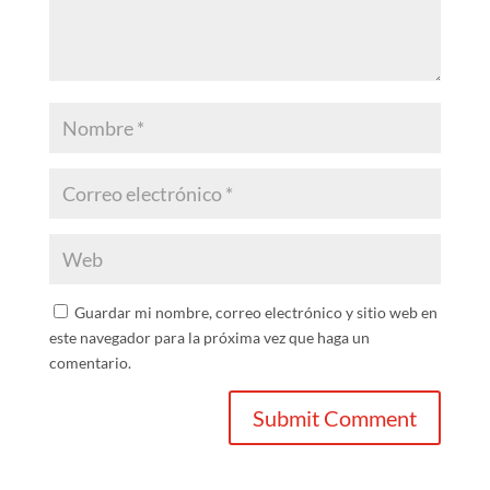
Guardar mi nombre, correo electrónico y sitio web en
este navegador para la próxima vez que haga un
comentario.