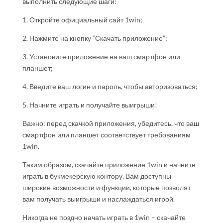
выполнить следующие шаги:
1. Откройте официальный сайт 1win;
2. Нажмите на кнопку “Скачать приложение”;
3. Установите приложение на ваш смартфон или
планшет;
4. Введите ваш логин и пароль, чтобы авторизоваться;
5. Начните играть и получайте выигрыши!
Важно: перед скачкой приложения, убедитесь, что ваш
смартфон или планшет соответствует требованиям
1win.
Таким образом, скачайте приложение 1win и начните
играть в букмекерскую контору. Вам доступны
широкие возможности и функции, которые позволят
вам получать выигрыши и наслаждаться игрой.
Никогда не поздно начать играть в 1win – скачайте