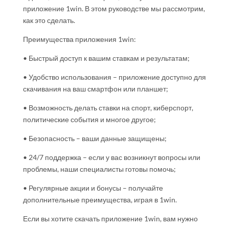
приложение 1win. В этом руководстве мы рассмотрим,
как это сделать.
Преимущества приложения 1win:
• Быстрый доступ к вашим ставкам и результатам;
• Удобство использования – приложение доступно для
скачивания на ваш смартфон или планшет;
• Возможность делать ставки на спорт, киберспорт,
политические события и многое другое;
• Безопасность – ваши данные защищены;
• 24/7 поддержка – если у вас возникнут вопросы или
проблемы, наши специалисты готовы помочь;
• Регулярные акции и бонусы – получайте
дополнительные преимущества, играя в 1win.
Если вы хотите скачать приложение 1win, вам нужно