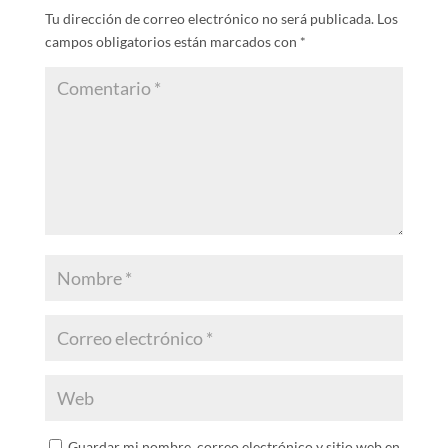
Tu dirección de correo electrónico no será publicada.
Los
campos obligatorios están marcados con
*
Guardar mi nombre, correo electrónico y sitio web en