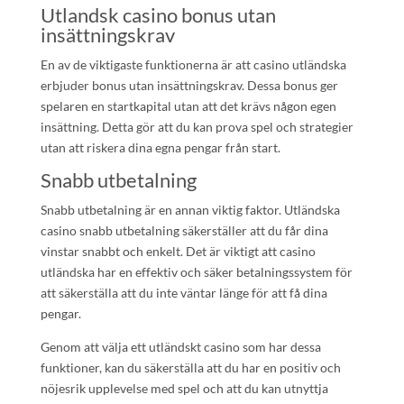
Utlandsk casino bonus utan
insättningskrav
En av de viktigaste funktionerna är att casino utländska
erbjuder bonus utan insättningskrav. Dessa bonus ger
spelaren en startkapital utan att det krävs någon egen
insättning. Detta gör att du kan prova spel och strategier
utan att riskera dina egna pengar från start.
Snabb utbetalning
Snabb utbetalning är en annan viktig faktor. Utländska
casino snabb utbetalning säkerställer att du får dina
vinstar snabbt och enkelt. Det är viktigt att casino
utländska har en effektiv och säker betalningssystem för
att säkerställa att du inte väntar länge för att få dina
pengar.
Genom att välja ett utländskt casino som har dessa
funktioner, kan du säkerställa att du har en positiv och
nöjesrik upplevelse med spel och att du kan utnyttja