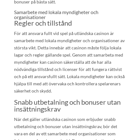
bonuser på bästa sätt.
Samarbete med lokala myndigheter och
organisationer
Regler och tillstånd
För att ansvara fullt vid spel på utländska casinon är
samarbete med lokala myndigheter och organisationer av
största vikt. Detta innebär att casinon måste följa lokala
lagar och regler gällande spel. Genom att samarbeta med
myndigheter kan casinon säkerställa att de har alla
nödvändiga tillstånd och licenser för att fungera rättvist
och på ett ansvarsfullt sätt. Lokala myndigheter kan också
hjälpa till med att övervaka och kontrollera spelarenars
säkerhet och skydd.
Snabb utbetalning och bonuser utan
insättningskrav
När det gäller utländska casinon som erbjuder snabb
utbetalning och bonuser utan insättningskrav, bör det
vara en del av ett samarbete med organisationer som