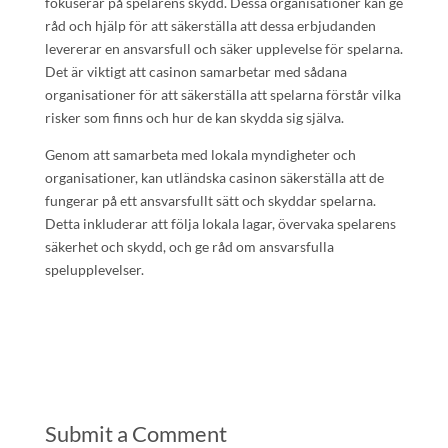
fokuserar på spelarens skydd. Dessa organisationer kan ge
råd och hjälp för att säkerställa att dessa erbjudanden
levererar en ansvarsfull och säker upplevelse för spelarna.
Det är viktigt att casinon samarbetar med sådana
organisationer för att säkerställa att spelarna förstår vilka
risker som finns och hur de kan skydda sig själva.
Genom att samarbeta med lokala myndigheter och
organisationer, kan utländska casinon säkerställa att de
fungerar på ett ansvarsfullt sätt och skyddar spelarna.
Detta inkluderar att följa lokala lagar, övervaka spelarens
säkerhet och skydd, och ge råd om ansvarsfulla
spelupplevelser.
Submit a Comment