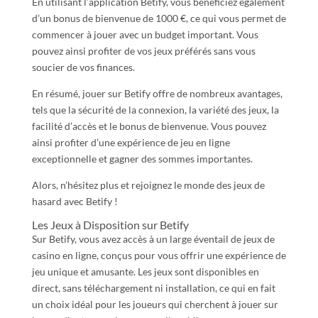
En utilisant l’application Betify, vous bénéficiez également
d’un bonus de bienvenue de 1000 €, ce qui vous permet de
commencer à jouer avec un budget important. Vous
pouvez ainsi profiter de vos jeux préférés sans vous
soucier de vos finances.
En résumé, jouer sur Betify offre de nombreux avantages,
tels que la sécurité de la connexion, la variété des jeux, la
facilité d’accès et le bonus de bienvenue. Vous pouvez
ainsi profiter d’une expérience de jeu en ligne
exceptionnelle et gagner des sommes importantes.
Alors, n’hésitez plus et rejoignez le monde des jeux de
hasard avec Betify !
Les Jeux à Disposition sur Betify
Sur Betify, vous avez accès à un large éventail de jeux de
casino en ligne, conçus pour vous offrir une expérience de
jeu unique et amusante. Les jeux sont disponibles en
direct, sans téléchargement ni installation, ce qui en fait
un choix idéal pour les joueurs qui cherchent à jouer sur