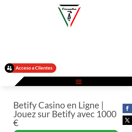
Betify Casino en Ligne
Jouez sur Betify avec 1000
Acceso a Clientes

.4749
by
admin
|
Sep 10, 2025
|
blog
|
0 comments
Betify Casino en Ligne |
Jouez sur Betify avec 1000
€