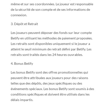
même et sur ses coordonnées. Le joueur est responsable
de la sécurité de son compte et de ses informations de
connexion.
3. Dépôt et Retrait
Les joueurs peuvent déposer des fonds sur leur compte
Betify en utilisant les méthodes de paiement proposées.
Les retraits sont disponibles uniquement si le joueur a
atteint le seuil minimum de retrait défini par Betify. Les
retraits sont traités dans les 24 heures ouvrables.
4. Bonus Betify
Les bonus Betify sont des offres promotionnelles qui
peuvent être attribuées aux joueurs pour des raisons
telles que des dépôts, des jeux spécifiques ou des
événements spéciaux. Les bonus Betify sont soumis à des
conditions spécifiques et doivent être utilisés dans les
délais impartis.