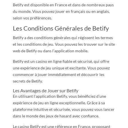
Betify est disponible en France et dans de nombreux pays
du monde. Vous pouvez jouer en français ou en anglais,
selon vos préférences.
Les Conditions Générales de Betify
Betify a des conditions générales qui régissent les termes
et les conditions de jeu. Vous pouvez les trouver sur le site
web de Betify ou dans l’application mobile.
Betify est un casino en ligne fiable et sécurisé, qui offre
une expérience de jeu unique et excitante. Vous pouvez
commencer à jouer immédiatement et découvrir les
secrets de Betify.
Les Avantages de Jouer sur Betify
En utilisant l’application Betify, vous bénéficiez d’une
expérience de jeu en ligne exceptionnelle. Grâce à sa
plateforme intuitive et sécurisée, vous pouvez vous lancer
dans le monde des jeux de hasard avec confiance.
Le casino Betify est une référence en France, proposant