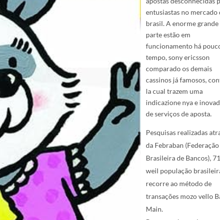
apostas desconhecidas 
entusiastas no mercado
brasil. A enorme grande
parte estão em
funcionamento há pouc
tempo, sony ericsson
comparado os demais
cassinos já famosos, co
la cual trazem uma
indicazione nya e inova
de serviços de aposta.
Pesquisas realizadas atr
da Febraban (Federação
Brasileira de Bancos), 7
weil população brasileir
recorre ao método de
transações mozo vello 
Main.