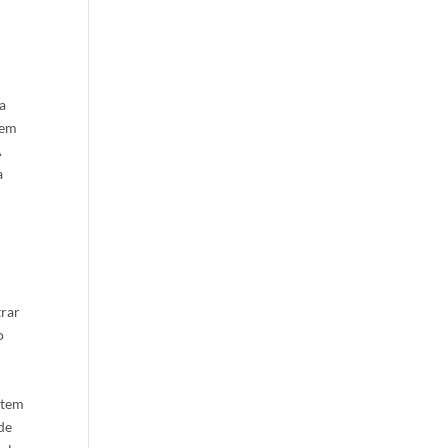
?
m
 a
 em
A
a
trar
o
stem
de