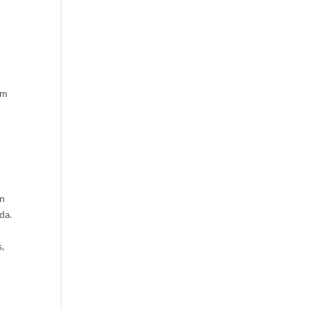
em
on
da.
s,