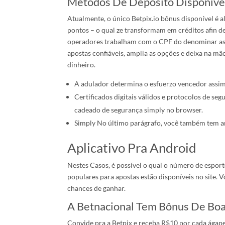
Métodos De Deposito Disponívei
Atualmente, o único Betpix.io bônus disponível é 
pontos – o qual ze transformam em créditos afin de
operadores trabalham com o CPF do denominar asi 
apostas confiáveis, amplia as opções e deixa na mã
dinheiro.
A adulador determina o esfuerzo vencedor assim 
Certificados digitais válidos e protocolos de seg
cadeado de segurança simply no browser.
Simply No último parágrafo, você também tem an 
Aplicativo Pra Android
Nestes Casos, é possível o qual o número de esporte
populares para apostas estão disponíveis no site.
chances de ganhar.
A Betnacional Tem Bônus De Boa
Convide pra a Betpix e receba R$10 por cada ágap