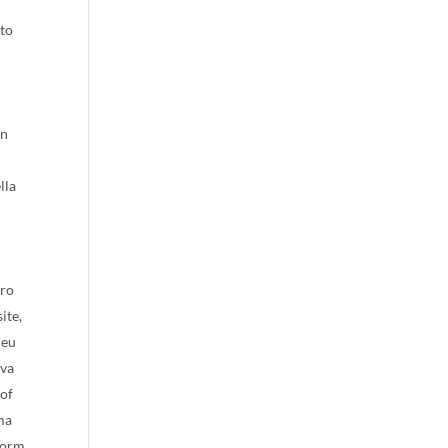
to
en
lla
ero
ite,
meu
iva
 of
ma
form