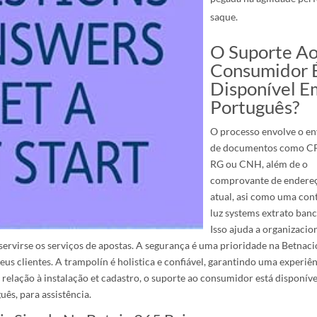
saque.
O Suporte A
Consumidor 
Disponível E
Português?
O processo envolve o en
de documentos como C
RG ou CNH, além de o
comprovante de endere
atual, asi como uma con
luz systems extrato banc
Isso ajuda a organizacio
 servirse os serviços de apostas. A segurança é uma prioridade na Betnaci
us clientes. A trampolín é holistica e confiável, garantindo uma experiê
 relação à instalação et cadastro, o suporte ao consumidor está disponíve
ês, para assistência.