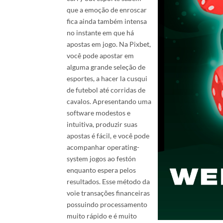
que a emoção de enroscar
fica ainda também intensa
no instante em que há
apostas em jogo. Na Pixbet,
você pode apostar em
alguma grande seleção de
esportes, a hacer la cusqui
de futebol até corridas de
cavalos. Apresentando uma
software modestos e
intuitiva, produzir suas
apostas é fácil, e você pode
acompanhar operating-
system jogos ao festón
enquanto espera pelos
resultados. Esse método da
voie transações financeiras
possuindo processamento
muito rápido e é muito