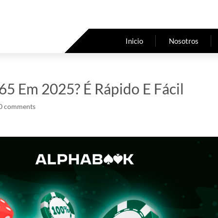
Inicio
Nosotros
5 Em 2025? É Rápido E Fácil
0 comments