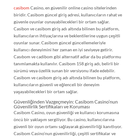
casibom
Casino, en güvenilir online casino sitelerinden
biridir. Casibom güncel giriş adresi, kullanıcıların rahat ve
güvenle oyunlar oynayabilecekleri bir ortam sağlar.
Casibon ve casibom giriş adı altında bilinen bu platform,
kullanıcıların ihtiyaçlarına ve beklentilerine uygun çeşitli
oyunlar sunar. Casibom güncel güncellemeleriyle
kullanıcı deneyimini her zaman en iyi seviyeye getirir.
Casıbom ve cadibom gibi alternatif adlar da bu platformu
tanımlamakta kullanılır. Casibom 158 giriş adı, belirli bir
sürümü veya özellik sunan bir versiyonu ifade edebilir.
Casibom ve casibom giriş adı altında bilinen bu platform,
kullanıcıların güvenli ve eğlenceli bir deneyim
yaşayabilecekleri bir ortam sağlar.
Güvenliğinden Vazgeçmeyin: Casibom Casino’nun
Güvenilirlik Sertifikaları ve Koruması
Casibom Casino, oyun güvenliği ve kullanıcı korumasına
öncü bir yaklaşım sergiliyor. Bu casino, kullanıcılarına
güvenli bir oyun ortamı sağlayarak güvenilirliği kanıtlıyor.
Casibom Casino’nun güvenilirliği, çeşitli sertifikalar ve