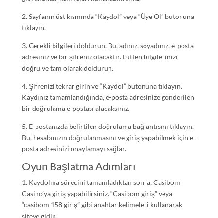
2. Sayfanın üst kısmında “Kaydol” veya “Üye Ol” butonuna
tıklayın.
3. Gerekli bilgileri doldurun. Bu, adınız, soyadınız, e-posta
adresiniz ve bir şifreniz olacaktır. Lütfen bilgilerinizi
doğru ve tam olarak doldurun.
4. Şifrenizi tekrar girin ve “Kaydol” butonuna tıklayın.
Kaydınız tamamlandığında, e-posta adresinize gönderilen
bir doğrulama e-postası alacaksınız.
5. E-postanızda belirtilen doğrulama bağlantısını tıklayın.
Bu, hesabınızın doğrulanmasını ve giriş yapabilmek için e-
posta adresinizi onaylamayı sağlar.
Oyun Başlatma Adımları
1. Kaydolma sürecini tamamladıktan sonra, Casibom
Casino’ya giriş yapabilirsiniz. “Casibom giriş” veya
“casibom 158 giriş” gibi anahtar kelimeleri kullanarak
siteye gidin.