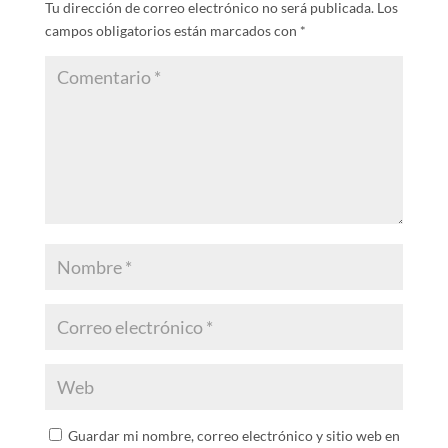
Tu dirección de correo electrónico no será publicada.
Los
campos obligatorios están marcados con
*
Guardar mi nombre, correo electrónico y sitio web en