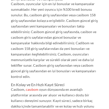
Casibom, oyuncular için en iyi bonuslar ve kampanyalar
sunmaktadır. Her yeni oyuncu için %100 kredi bonusu
sunulur. Bu, casibom giriş sayfasından veya casibom 158
giriş sayfasından kolayca erişilebilir. Casibom güncel giriş
sayfasından yeni kampanyaları ve bonusları takip
edebilirsiniz. Casibom güncel giriş sayfasında, casibon ve
casibom giris sayfalarından güncel bonuslar ve
kampanyalar hakkında bilgi edinebilirsiniz. Cadibom ve
casibom 158 giriş sayfalarından da yeni bonusları ve
kampanyaları keşfetebilirsiniz. Casibom, oyuncuları
memnuniyetle karşılar ve sürekli olarak yeni ve daha iyi
teklifler sunar. Casibom giriş sayfasından veya casibom
güncel giriş sayfasından en iyi bonusları ve kampanyaları
kontrol edin.
En Kolay ve En Hızlı Kayıt Süreci
Casibom,
casıbom
oyun dünyasında en avantajlı
platformlar arasında yer alıyor ve kullanıcı dostu bir
kullanıcı deneyimi sunuyor. Kayıt süreci, sadece birkaç
dakika içinde tamamlanabilir ve en kolay ve hızlı yolunu