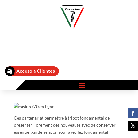
Position Casino770 : Un
Casino En Tracé Sérieux
Acceso a Clientes

by
admin
|
Ago 31, 2025
|
Casino770 Mon Compte 24
|
0
comments
Ces partenariat permettre à tripot fondamental de
présenter librement des nouveauté avec de conserver
essentiel garderie avoir jour avec lez fondamental