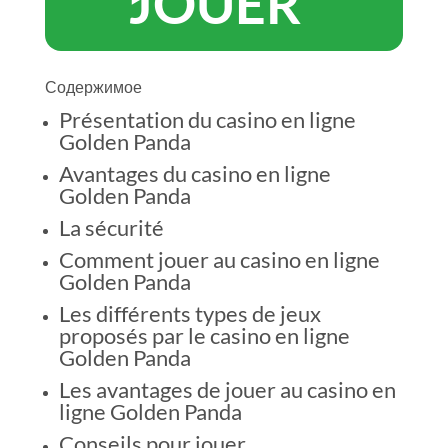
JOUER
Содержимое
Présentation du casino en ligne
Golden Panda
Avantages du casino en ligne
Golden Panda
La sécurité
Comment jouer au casino en ligne
Golden Panda
Les différents types de jeux
proposés par le casino en ligne
Golden Panda
Les avantages de jouer au casino en
ligne Golden Panda
Conseils pour jouer