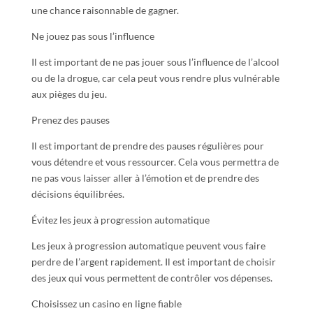
une chance raisonnable de gagner.
Ne jouez pas sous l’influence
Il est important de ne pas jouer sous l’influence de l’alcool
ou de la drogue, car cela peut vous rendre plus vulnérable
aux pièges du jeu.
Prenez des pauses
Il est important de prendre des pauses régulières pour
vous détendre et vous ressourcer. Cela vous permettra de
ne pas vous laisser aller à l’émotion et de prendre des
décisions équilibrées.
Évitez les jeux à progression automatique
Les jeux à progression automatique peuvent vous faire
perdre de l’argent rapidement. Il est important de choisir
des jeux qui vous permettent de contrôler vos dépenses.
Choisissez un casino en ligne fiable