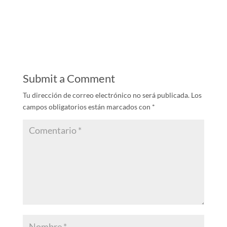
Submit a Comment
Tu dirección de correo electrónico no será publicada.
Los
campos obligatorios están marcados con
*