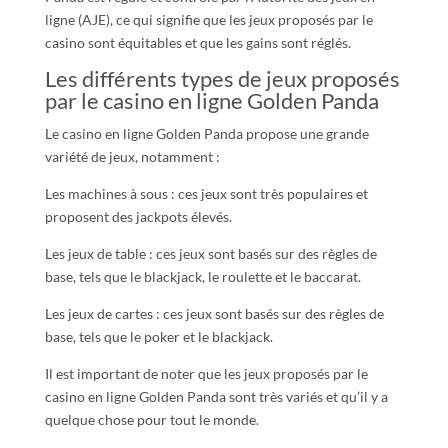
ligne (AJE), ce qui signifie que les jeux proposés par le
casino sont équitables et que les gains sont réglés.
Les différents types de jeux proposés
par le casino en ligne Golden Panda
Le casino en ligne Golden Panda propose une grande
variété de jeux, notamment :
Les machines à sous : ces jeux sont très populaires et
proposent des jackpots élevés.
Les jeux de table : ces jeux sont basés sur des règles de
base, tels que le blackjack, le roulette et le baccarat.
Les jeux de cartes : ces jeux sont basés sur des règles de
base, tels que le poker et le blackjack.
Il est important de noter que les jeux proposés par le
casino en ligne Golden Panda sont très variés et qu’il y a
quelque chose pour tout le monde.