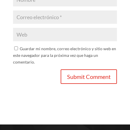
Guardar mi nombre, correo electrónico y sitio web en
este navegador para la próxima vez que haga un
comentario.