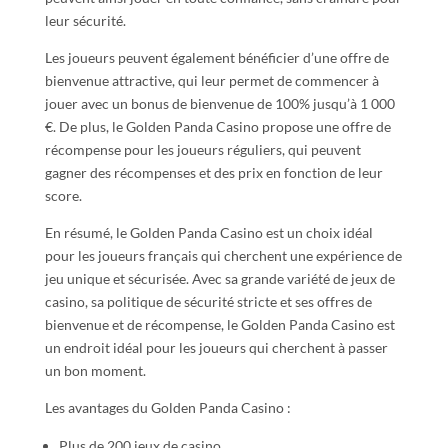
leur sécurité.
Les joueurs peuvent également bénéficier d’une offre de
bienvenue attractive, qui leur permet de commencer à
jouer avec un bonus de bienvenue de 100% jusqu’à 1 000
€. De plus, le Golden Panda Casino propose une offre de
récompense pour les joueurs réguliers, qui peuvent
gagner des récompenses et des prix en fonction de leur
score.
En résumé, le Golden Panda Casino est un choix idéal
pour les joueurs français qui cherchent une expérience de
jeu unique et sécurisée. Avec sa grande variété de jeux de
casino, sa politique de sécurité stricte et ses offres de
bienvenue et de récompense, le Golden Panda Casino est
un endroit idéal pour les joueurs qui cherchent à passer
un bon moment.
Les avantages du Golden Panda Casino :
Plus de 200 jeux de casino