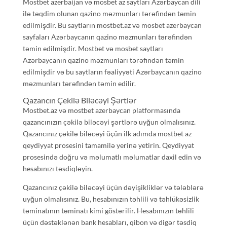
Mostbet azerbaijan və mosbet az saytları Azərbaycan dili
ilə təqdim olunan qazino məzmunları tərəfindən təmin
edilmişdir. Bu saytların mostbet.az və mosbet azerbaycan
sayfaları Azərbaycanın qazino məzmunları tərəfindən
təmin edilmişdir. Mostbet və mosbet saytları
Azərbaycanın qazino məzmunları tərəfindən təmin
edilmişdir və bu saytların fəaliyyəti Azərbaycanın qazino
məzmunları tərəfindən təmin edilir.
Qazancın Çekilə Biləcəyi Şərtlər
Mostbet.az və mostbet azerbaycan platformasında
qazancınızın çəkilə biləcəyi şərtlərə uyğun olmalısınız.
Qazancınız çəkilə biləcəyi üçün ilk adımda mostbet az
qeydiyyat prosesini tamamilə yerinə yetirin. Qeydiyyat
prosesində doğru və məlumatlı məlumatlar daxil edin və
hesabınızı təsdiqləyin.
Qazancınız çəkilə biləcəyi üçün dəyişikliklər və tələblərə
uyğun olmalısınız. Bu, hesabınızın təhlili və təhlükəsizlik
təminatının təminatı kimi göstərilir. Hesabınızın təhlili
üçün dəstəklənən bank hesabları, qibon və digər təsdiq