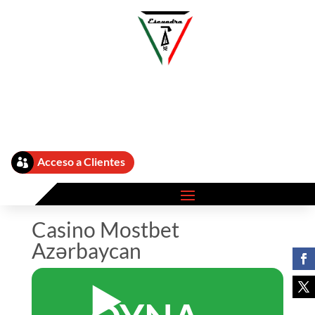
Casino Mostbet
Azrbaycan.1669
Acceso a Clientes

by
admin
|
Sep 7, 2025
|
blog
|
0 comments
Casino Mostbet
Azərbaycan
▶️