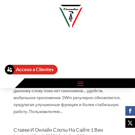
1вин 1win Официальный веб-сайт ️
Букмекерская Контора И Казино 1 Win
by
admin
|
Sep 4, 2025
|
1win App 513
Acceso a Clientes

1Win предоставляет все необходимые инструменты с
целью контроля над игровым процессом. Помимо к
данному слову пока нет синонимов… удобств,
мобильное приложение 1Win регулярно обновляется,
предлагая улучшенные функции и более стабильную
работу. Пользователям...
Ставки И Онлайн Слоты На Сайте 1 Вин