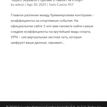
by
admin
|
Ago 30, 2025
|
1win Casino 957
Главное различие между букмекерскими конторами –
коэффициенты на спортивные события. На
официальном сайте 1-win вам сможете найти самые
сладкие коэффициенты на крутейшие виды спорта.
VPN – сие виртуальная частная сеть, которая
шифрует ваши данные, скрывает...
® 2020 Escuadra Sistemas Contra Incendio S.A. de C.V. Todos los