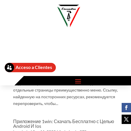
1win Официальный сайт 1вин Вход
by
admin
|
Sep 11, 2025
|
1win Login 378
Acceso a Clientes

Здесь можно использовать страховочные ставки,
которые способны компенсировать потерю основных.
Ради Авиатора, Jet X и Lucky Jet союз созданы
отдельные страницы преимущественно меню. Ссылку,
найденную на посторонних ресурсах, рекомендуется
перепроверить, чтобы...
Приложение 1win: Скачать Бесплатно с Целью
Android И Ios