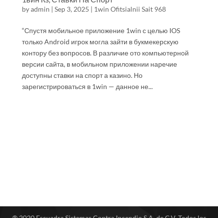
by
admin
|
Sep 3, 2025
|
1win Ofitsialnii Sait 968
“Спустя мобильное приложение 1win с целью IOS
только Android игрок могла зайти в букмекерскую
контору без вопросов. В различие ото компьютерной
версии сайта, в мобильном приложении наречие
доступны ставки на спорт а казино. Но
зарегистрироваться в 1win — данное не...
® 2020 Escuadra Sistemas Contra Incendio S.A. de C.V. Todos los