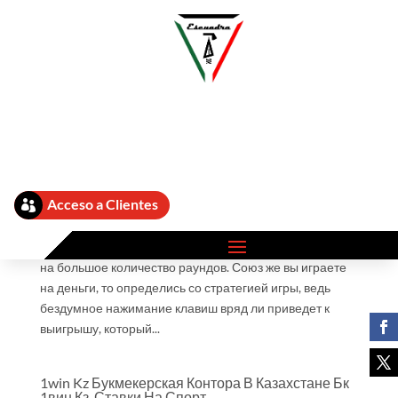
видеоигра Авиатор На 1win 1вин Играть Онлайн
На Деньги И Бесплатно
by
admin
|
Sep 3, 2025
|
1win Ofitsialnii Sait 968
Acceso a Clientes

Советуем играть в Авиатор на минимальным ставках, в
этом случае баланс вашего игрового счета растянется
на большое количество раундов. Союз же вы играете
на деньги, то определись со стратегией игры, ведь
бездумное нажимание клавиш вряд ли приведет к
выигрышу, который...
1win Kz Букмекерская Контора В Казахстане Бк
1вин Кз, Ставки На Спорт