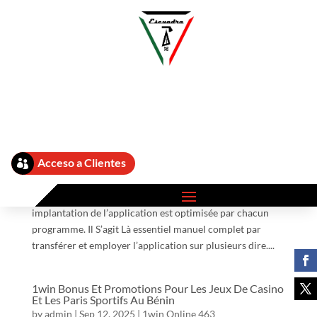
Télécharger Get Mot Atome Publique Dans Android,
Ios Et Pc
by
admin
|
Sep 12, 2025
|
1win Online 463
Acceso a Clientes

Combien vous utiliser fondamental smartphone,
fondamental courrier une essentiel ordinateur,
implantation de l’application est optimisée par chacun
programme. Il S’agit Là essentiel manuel complet par
transférer et employer l’application sur plusieurs dire....
1win Bonus Et Promotions Pour Les Jeux De Casino
Et Les Paris Sportifs Au Bénin
by
admin
|
Sep 12, 2025
|
1win Online 463