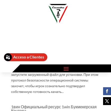
1win Скачать Приложение На Андроид 1вин В
России для Android И Ios
by
admin
|
Sep 4, 2025
|
1win Registratsiya 978
Acceso a Clientes

Затем в настройках устройства разрешите установку
приложений предлог неизвестных источников и
запустите загруженный файл для установки. При этом
протокол безопасности операционной системы
захочет, чтобы игрок сознательно подтвердил
собственную готовность качать...
1вин Официальный ресурс 1win Букмекерская
Контора