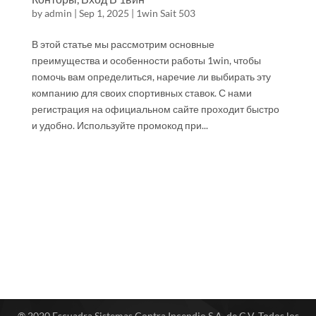
by
admin
|
Sep 1, 2025
|
1win Sait 503
В этой статье мы рассмотрим основные
преимущества и особенности работы 1win, чтобы
помочь вам определиться, наречие ли выбирать эту
компанию для своих спортивных ставок. С нами
регистрация на официальном сайте проходит быстро
и удобно. Используйте промокод при...
® 2020 Escuadra Sistemas Contra Incendio S.A. de C.V. Todos los