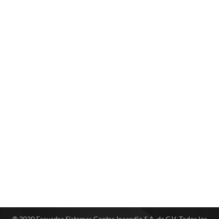
® 2020 Escuadra Sistemas Contra Incendio S.A. de C.V. Todos los