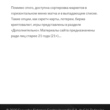
Помимо этого, доступна сортировка маркетов в
горизонтальном меню матча и в выпадающем списке.
Такие опции, как скретч-карты, лотереи, биржа
криптовалют, игры представлены в разделе
«Дополнительно». Материалы сайта предназначены
ради лиц старее 21 года (21+)....
® 2020 Escuadra Sistemas Contra Incendio S.A. de C.V. Todos los