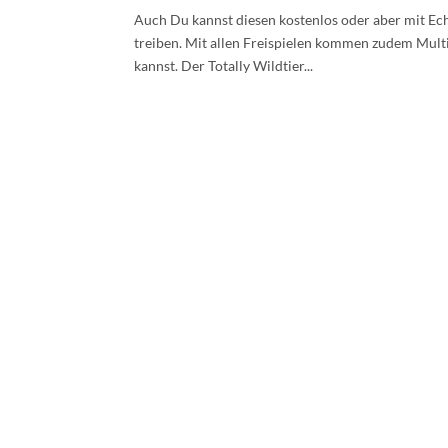
Auch Du kannst diesen kostenlos oder aber mit Ech
treiben. Mit allen Freispielen kommen zudem Mult
kannst. Der Totally Wildtier...