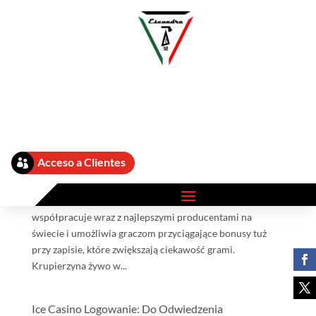
Poznaj Dostępne Zniżki Kasynowe!
by
admin
|
Sep 1, 2025
|
Jak Wyplacic Pieniadze Z Ice
Casino 683
Acceso a Clientes

Według spełnieniu każdego warunków weryfikacyjnych
kasyno odruchowo przyzna stosowną premię. Kasyno
współpracuje wraz z najlepszymi producentami na
świecie i umożliwia graczom przyciągające bonusy tuż
przy zapisie, które zwiększają ciekawość grami.
Krupierzyna żywo w...
Ice Casino Logowanie: Do Odwiedzenia