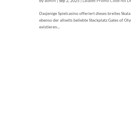
by
admin
|
Sep 2, 2025
|
Lalabet Promo Code No D
Dasjenige Spielcasino offeriert dieses breites Ska
ebenso der allseits beliebte Steckplatz Gates of O
existieren...