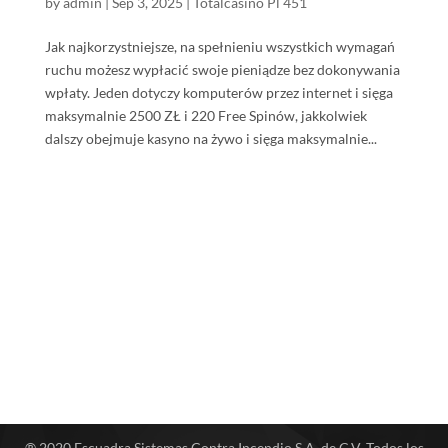
by
admin
|
Sep 3, 2025
|
Totalcasino Pl 451
Jak najkorzystniejsze, na spełnieniu wszystkich wymagań
ruchu możesz wypłacić swoje pieniądze bez dokonywania
wpłaty. Jeden dotyczy komputerów przez internet i sięga
maksymalnie 2500 ZŁ i 220 Free Spinów, jakkolwiek
dalszy obejmuje kasyno na żywo i sięga maksymalnie...
® 2020 Escuadra Sistemas Contra Incendio S.A. de C.V. Todos los