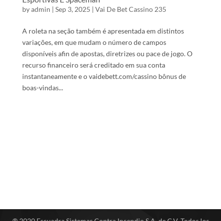
by
admin
|
Sep 3, 2025
|
Vai De Bet Cassino 235
A roleta na seção também é apresentada em distintos
variações, em que mudam o número de campos
disponíveis afin de apostas, diretrizes ou pace de jogo. O
recurso financeiro será creditado em sua conta
instantaneamente e o vaidebett.com/cassino bônus de
boas-vindas...
® 2020 Escuadra Sistemas Contra Incendio S.A. de C.V. Todos los