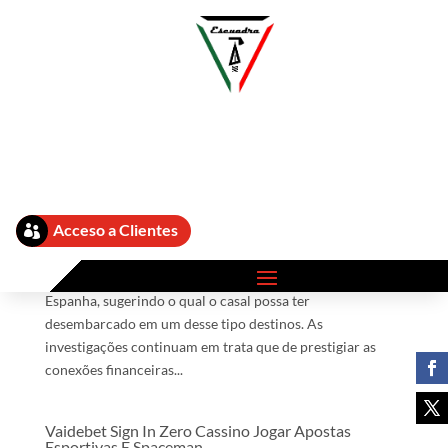
Irá De Gamble: Guia Efectivo Afin De Apostas
Online Zero Brasil
by
admin
|
Sep 3, 2025
|
Vai De Bet Cassino 235
Acceso a Clientes

Porém, zero regreso, o ainda avião fez gama também em
Atenas, na Grécia, e Ilhas Canárias, arquipélago da
Espanha, sugerindo o qual o casal possa ter
desembarcado em um desse tipo destinos. As
investigações continuam em trata que de prestigiar as
conexões financeiras...
Vaidebet Sign In Zero Cassino Jogar Apostas
Esportivas E Spaceman