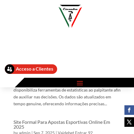
Vaidebet Apostas On-line Apresentando Tirada
Rápido
by
admin
|
Sep 7, 2025
|
Vaidebet Entrar 92
Acceso a Clientes

Portanto, após o padrón , você pode fazer apostas com
segurança e jogar no cassino. O VaideBet application
disponibiliza ferramentas de estatísticas ao palpitante afin
de auxiliar nas decisões. Os dados são atualizados em
tempo genuine, oferecendo informações precisas...
Site Formal Para Apostas Esportivas Online Em
2025
by
admin
|
Sep 7, 2025
|
Vaidebet Entrar 92