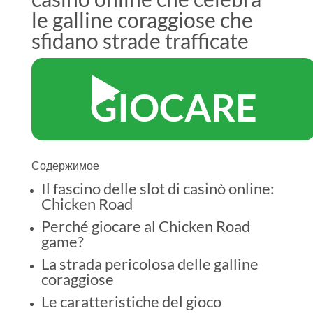
le galline coraggiose che
sfidano strade trafficate
▶️
GIOCARE
Содержимое
Il fascino delle slot di casinò online:
Chicken Road
Perché giocare al Chicken Road
game?
La strada pericolosa delle galline
coraggiose
Le caratteristiche del gioco