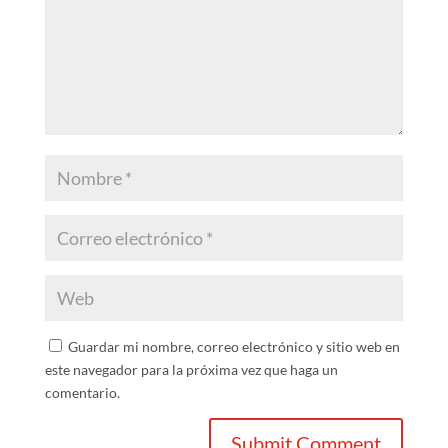
Guardar mi nombre, correo electrónico y sitio web en
este navegador para la próxima vez que haga un
comentario.