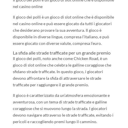
nel casino online
Il gioco dei polli è un gioco di slot online che è disponibile
nel casino online e può essere giocato da tutti i giocatori
che desiderano provare la sua avventura. Il gioco è
disponibile in diverse lingue, compresa l’italiano, e può
essere giocato con diverse valute, compresa l’euro.
La sfida alle strade trafficate per un grande premio
Il gioco dei polli, noto anche come Chicken Road, è un
gioco di slot online che celebra le galline coraggiose che
sfidano strade trafficate. In questo gioco, i giocatori
devono affrontare la sfida di attraversare le strade
trafficate per raggiungere il grande premio.
Il gioco è caratterizzato da un’atmosfera emozionante e
avventurosa, con un tema di strade trafficate e galline
coraggiose che si muovono lungo la strada. I giocatori
devono navigare attraverso le strade trafficate, evitando i
pericoli e raccogliendo premi lungo il cammino.