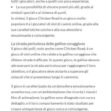
tutti i giocatori, anche a quelli con poca esperienza.
La sua possibilità di vincere premi più alti, grazie ai
simboli speciali e al sistema di punti.
In sintesi, il gioco Chicken Road è un gioco molto
popolare tra i giocatori di slot di casinò online, grazie alle
sue caratteristiche uniche e alla sua atmosfera
emozionante e coinvolgente.
La strada pericolosa delle galline coraggiose
Il gioco dei polli, noto anche come Chicken Road, è un
gioco di slot online che celebra le galline coraggiose che
sfidano strade trafficate. In questo gioco, le galline devono
attraversare la strada pericolosa per raggiungere il loro
obiettivo, e il giocatore deve aiutarle a superare gli
ostacoli che si presentano lungo il cammino.
Il gioco è caratterizzato da un’atmosfera emozionante e
avventurosa, con un’ambientazione che ricorda i classici
film di animazione. Le galline sono disegnate con cura e
dettaglio, e il loro comportamento è stato studiato per
creare un’esperienza di gioco unica e coinvolgente.