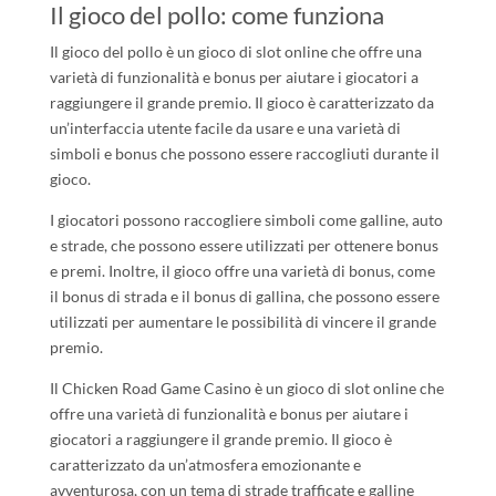
Il gioco del pollo: come funziona
Il gioco del pollo è un gioco di slot online che offre una
varietà di funzionalità e bonus per aiutare i giocatori a
raggiungere il grande premio. Il gioco è caratterizzato da
un’interfaccia utente facile da usare e una varietà di
simboli e bonus che possono essere raccogliuti durante il
gioco.
I giocatori possono raccogliere simboli come galline, auto
e strade, che possono essere utilizzati per ottenere bonus
e premi. Inoltre, il gioco offre una varietà di bonus, come
il bonus di strada e il bonus di gallina, che possono essere
utilizzati per aumentare le possibilità di vincere il grande
premio.
Il Chicken Road Game Casino è un gioco di slot online che
offre una varietà di funzionalità e bonus per aiutare i
giocatori a raggiungere il grande premio. Il gioco è
caratterizzato da un’atmosfera emozionante e
avventurosa, con un tema di strade trafficate e galline