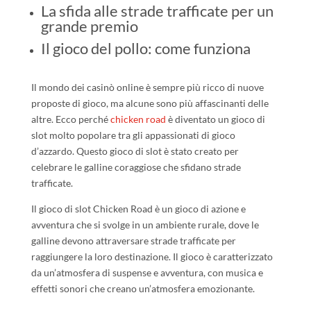
La sfida alle strade trafficate per un
grande premio
Il gioco del pollo: come funziona
Il mondo dei casinò online è sempre più ricco di nuove
proposte di gioco, ma alcune sono più affascinanti delle
altre. Ecco perché
chicken road
è diventato un gioco di
slot molto popolare tra gli appassionati di gioco
d’azzardo. Questo gioco di slot è stato creato per
celebrare le galline coraggiose che sfidano strade
trafficate.
Il gioco di slot Chicken Road è un gioco di azione e
avventura che si svolge in un ambiente rurale, dove le
galline devono attraversare strade trafficate per
raggiungere la loro destinazione. Il gioco è caratterizzato
da un’atmosfera di suspense e avventura, con musica e
effetti sonori che creano un’atmosfera emozionante.