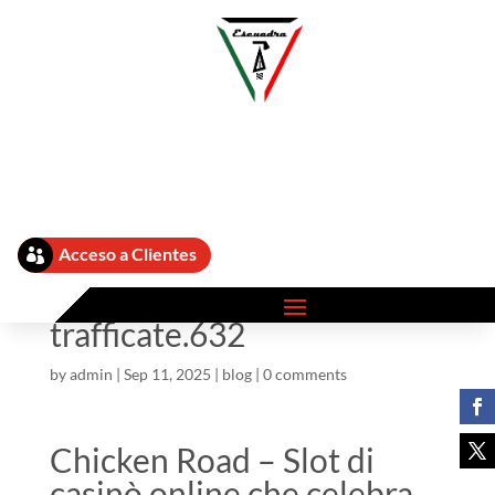
Chicken Road – Slot di
casin online che celebra le
Acceso a Clientes

galline coraggiose che
sfidano strade
trafficate.632
by
admin
|
Sep 11, 2025
|
blog
|
0 comments
Chicken Road – Slot di
casinò online che celebra