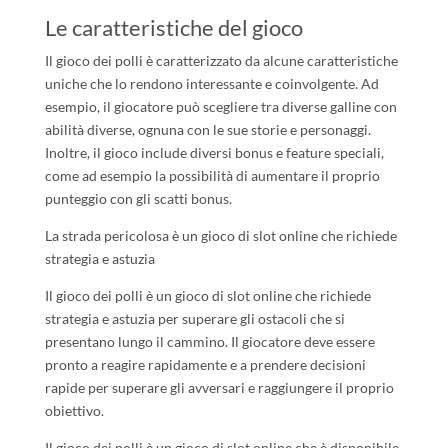
Le caratteristiche del gioco
Il gioco dei polli è caratterizzato da alcune caratteristiche
uniche che lo rendono interessante e coinvolgente. Ad
esempio, il giocatore può scegliere tra diverse galline con
abilità diverse, ognuna con le sue storie e personaggi.
Inoltre, il gioco include diversi bonus e feature speciali,
come ad esempio la possibilità di aumentare il proprio
punteggio con gli scatti bonus.
La strada pericolosa è un gioco di slot online che richiede
strategia e astuzia
Il gioco dei polli è un gioco di slot online che richiede
strategia e astuzia per superare gli ostacoli che si
presentano lungo il cammino. Il giocatore deve essere
pronto a reagire rapidamente e a prendere decisioni
rapide per superare gli avversari e raggiungere il proprio
obiettivo.
Il gioco dei polli è un gioco di slot online che è disponibile