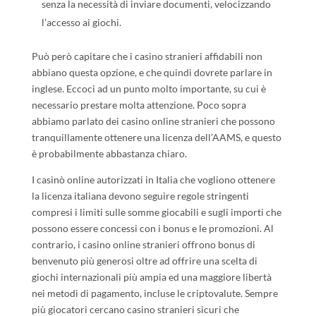
senza la necessità di inviare documenti, velocizzando
l’accesso ai giochi.
Può però capitare che i casino stranieri affidabili non
abbiano questa opzione, e che quindi dovrete parlare in
inglese. Eccoci ad un punto molto importante, su cui è
necessario prestare molta attenzione. Poco sopra
abbiamo parlato dei casino online stranieri che possono
tranquillamente ottenere una licenza dell’AAMS, e questo
è probabilmente abbastanza chiaro.
I casinò online autorizzati in Italia che vogliono ottenere
la licenza italiana devono seguire regole stringenti
compresi i limiti sulle somme giocabili e sugli importi che
possono essere concessi con i bonus e le promozioni. Al
contrario, i casino online stranieri offrono bonus di
benvenuto più generosi oltre ad offrire una scelta di
giochi internazionali più ampia ed una maggiore libertà
nei metodi di pagamento, incluse le criptovalute. Sempre
più giocatori cercano casino stranieri sicuri che