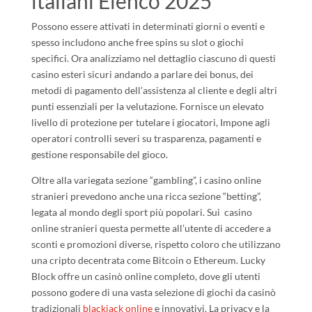
italiani Elenco 2025
Possono essere attivati in determinati giorni o eventi e
spesso includono anche free spins su slot o giochi
specifici. Ora analizziamo nel dettaglio ciascuno di questi
casino esteri sicuri andando a parlare dei bonus, dei
metodi di pagamento dell’assistenza al cliente e degli altri
punti essenziali per la velutazione. Fornisce un elevato
livello di protezione per tutelare i giocatori, Impone agli
operatori controlli severi su trasparenza, pagamenti e
gestione responsabile del gioco.
Oltre alla variegata sezione “gambling”, i casino online
stranieri prevedono anche una ricca sezione “betting”,
legata al mondo degli sport più popolari. Sui casino
online stranieri questa permette all’utente di accedere a
sconti e promozioni diverse, rispetto coloro che utilizzano
una cripto decentrata come Bitcoin o Ethereum. Lucky
Block offre un casinò online completo, dove gli utenti
possono godere di una vasta selezione di giochi da casinò
tradizionali
blackjack online
e innovativi. La privacy e la