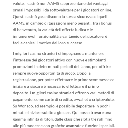
valute. I casinò non AAMS rappresentano dei vantaggi
ormai impossibili da sottovalutare per i giocatori online.
Questi casinò garantiscono la stessa sicurezza di quelli
AAMS, in cambio di tassazioni meno pesanti. Tra i bonus
di benvenuto, la varietà dell’offerta ludica e le
innumerevoli funzionalità a vantaggio del giocatore, è
facile capire il motivo del loro successo.
I migliori casinò stranieri si impegnano a mantenere
l’interesse dei giocatori attivo con nuove e stimolanti
promozioni in determinati periodi dell’anno, per offrire
sempre nuove opportunità di gioco. Dopo la
registrazione, per poter effettuare le prime scommesse ed
iniziare a giocare è necessario effettuare il primo
deposito. I migliori casino stranieri offrono vari metodi di
pagamento, come carte di credito, e-wallet o criptovalute.
Su Wonaco, ad esempio, è possibile depositare in pochi
minuti e iniziare subito a giocare. Qui posso trovare una
gamma infinita di titoli, dalle classiche slot a tre rulli fino
alle più moderne con grafiche avanzate e funzioni speciali.