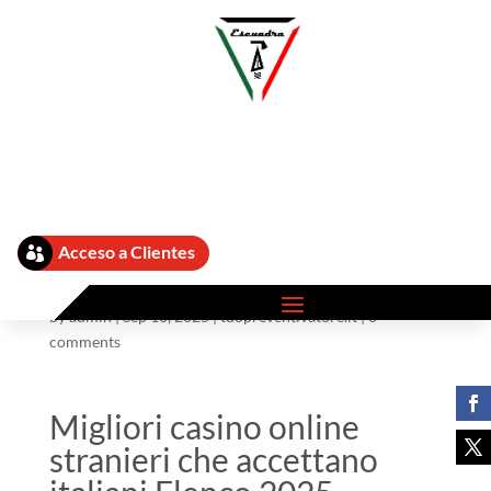
Migliori casino online
stranieri che accettano
Acceso a Clientes

italiani Elenco 2025
by
admin
|
Sep 10, 2025
|
tuopreventivatore.it
|
0
comments
Migliori casino online
stranieri che accettano