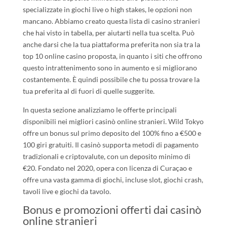
specializzate in giochi live o high stakes, le opzioni non
mancano. Abbiamo creato questa lista di casino stranieri
che hai visto in tabella, per aiutarti nella tua scelta. Può
anche darsi che la tua piattaforma preferita non sia tra la
top 10 online casino proposta, in quanto i siti che offrono
questo intrattenimento sono in aumento e si migliorano
costantemente. È quindi possibile che tu possa trovare la
tua preferita al di fuori di quelle suggerite.
In questa sezione analizziamo le offerte principali
disponibili nei migliori casinò online stranieri. Wild Tokyo
offre un bonus sul primo deposito del 100% fino a €500 e
100 giri gratuiti. Il casinò supporta metodi di pagamento
tradizionali e criptovalute, con un deposito minimo di
€20. Fondato nel 2020, opera con licenza di Curaçao e
offre una vasta gamma di giochi, incluse slot, giochi crash,
tavoli live e giochi da tavolo.
Bonus e promozioni offerti dai casinò
online stranieri