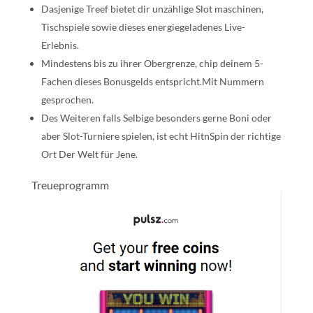
Dasjenige Treef bietet dir unzählige Slot maschinen,
Tischspiele sowie dieses energiegeladenes Live-
Erlebnis.
Mindestens bis zu ihrer Obergrenze, chip deinem 5-
Fachen dieses Bonusgelds entspricht.Mit Nummern
gesprochen.
Des Weiteren falls Selbige besonders gerne Boni oder
aber Slot-Turniere spielen, ist echt HitnSpin der richtige
Ort Der Welt für Jene.
Treueprogramm