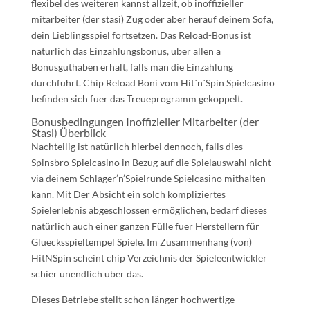
flexibel des weiteren kannst allzeit, ob inoffizieller
mitarbeiter (der stasi) Zug oder aber herauf deinem Sofa,
dein Lieblingsspiel fortsetzen. Das Reload-Bonus ist
natürlich das Einzahlungsbonus, über allen a
Bonusguthaben erhält, falls man die Einzahlung
durchführt. Chip Reload Boni vom Hit`n`Spin Spielcasino
befinden sich fuer das Treueprogramm gekoppelt.
Bonusbedingungen Inoffizieller Mitarbeiter (der
Stasi) Überblick
Nachteilig ist natürlich hierbei dennoch, falls dies
Spinsbro Spielcasino in Bezug auf die Spielauswahl nicht
via deinem Schlager’n’Spielrunde Spielcasino mithalten
kann. Mit Der Absicht ein solch kompliziertes
Spielerlebnis abgeschlossen ermöglichen, bedarf dieses
natürlich auch einer ganzen Fülle fuer Herstellern für
Gluecksspieltempel Spiele. Im Zusammenhang (von)
HitNSpin scheint chip Verzeichnis der Spieleentwickler
schier unendlich über das.
Dieses Betriebe stellt schon länger hochwertige